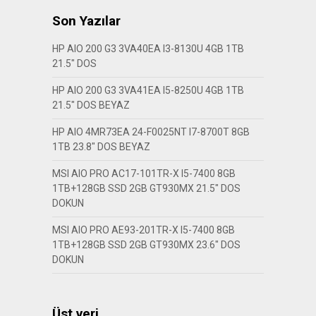
Son Yazılar
HP AIO 200 G3 3VA40EA I3-8130U 4GB 1TB
21.5″ DOS
HP AIO 200 G3 3VA41EA I5-8250U 4GB 1TB
21.5″ DOS BEYAZ
HP AIO 4MR73EA 24-F0025NT I7-8700T 8GB
1TB 23.8″ DOS BEYAZ
MSI AIO PRO AC17-101TR-X I5-7400 8GB
1TB+128GB SSD 2GB GT930MX 21.5″ DOS
DOKUN
MSI AIO PRO AE93-201TR-X I5-7400 8GB
1TB+128GB SSD 2GB GT930MX 23.6″ DOS
DOKUN
Üst veri