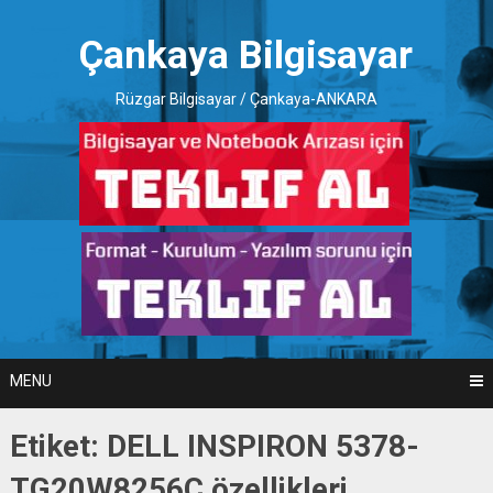
Skip
to
Çankaya Bilgisayar
content
Rüzgar Bilgisayar / Çankaya-ANKARA
MENU
Etiket:
DELL INSPIRON 5378-
TG20W8256C özellikleri