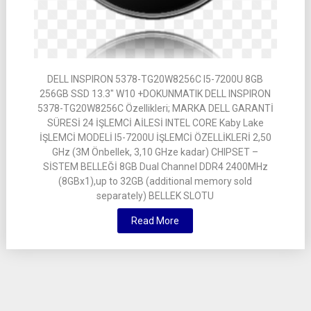
DELL INSPIRON 5378-TG20W8256C I5-7200U 8GB
256GB SSD 13.3″ W10 +DOKUNMATIK DELL INSPIRON
5378-TG20W8256C Özellikleri; MARKA DELL GARANTİ
SÜRESİ 24 İŞLEMCİ AİLESİ INTEL CORE Kaby Lake
İŞLEMCİ MODELİ I5-7200U İŞLEMCİ ÖZELLİKLERİ 2,50
GHz (3M Önbellek, 3,10 GHze kadar) CHIPSET –
SİSTEM BELLEĞİ 8GB Dual Channel DDR4 2400MHz
(8GBx1),up to 32GB (additional memory sold
separately) BELLEK SLOTU
Read More