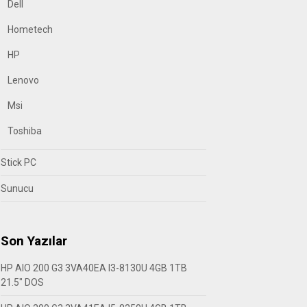
Dell
Hometech
HP
Lenovo
Msi
Toshiba
Stick PC
Sunucu
Son Yazılar
HP AIO 200 G3 3VA40EA I3-8130U 4GB 1TB
21.5″ DOS