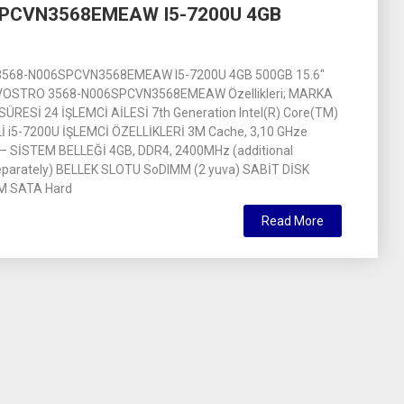
SPCVN3568EMEAW I5-7200U 4GB
3568-N006SPCVN3568EMEAW I5-7200U 4GB 500GB 15.6″
VOSTRO 3568-N006SPCVN3568EMEAW Özellikleri; MARKA
ÜRESİ 24 İŞLEMCİ AİLESİ 7th Generation Intel(R) Core(TM)
 i5-7200U İŞLEMCİ ÖZELLİKLERİ 3M Cache, 3,10 GHze
– SİSTEM BELLEĞİ 4GB, DDR4, 2400MHz (additional
parately) BELLEK SLOTU SoDIMM (2 yuva) SABİT DİSK
M SATA Hard
Read More