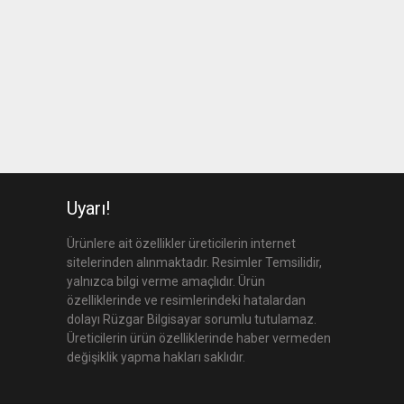
Uyarı!
Ürünlere ait özellikler üreticilerin internet
sitelerinden alınmaktadır. Resimler Temsilidir,
yalnızca bilgi verme amaçlıdır. Ürün
özelliklerinde ve resimlerindeki hatalardan
dolayı Rüzgar Bilgisayar sorumlu tutulamaz.
Üreticilerin ürün özelliklerinde haber vermeden
değişiklik yapma hakları saklıdır.