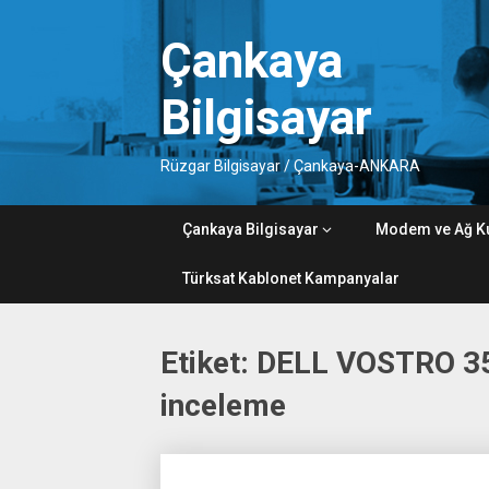
Skip
to
Çankaya
content
Bilgisayar
Rüzgar Bilgisayar / Çankaya-ANKARA
Çankaya Bilgisayar
Modem ve Ağ K
Türksat Kablonet Kampanyalar
Etiket:
DELL VOSTRO 
inceleme
Posts