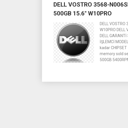
DELL VOSTRO 3568-N006
navigation
500GB 15.6″ W10PRO
DELL VOSTRO 
W10PRO DELL 
DELL GARANTİ S
İŞLEMCİ MODELİ
kadar CHIPSET 
memory sold se
500GB 5400RP