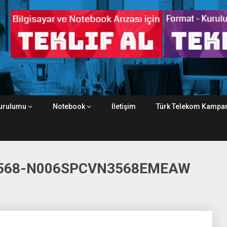
urulumu
Notebook
İletişim
Türk Telekom Kampan
3568-N006SPCVN3568EMEAW