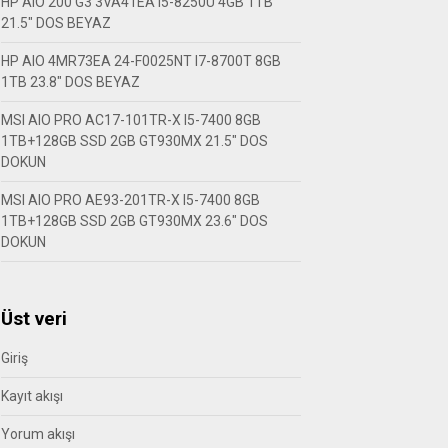
HP AIO 200 G3 3VA41EA I5-8250U 4GB 1TB
21.5″ DOS BEYAZ
HP AIO 4MR73EA 24-F0025NT I7-8700T 8GB
1TB 23.8″ DOS BEYAZ
MSI AIO PRO AC17-101TR-X I5-7400 8GB
1TB+128GB SSD 2GB GT930MX 21.5″ DOS
DOKUN
MSI AIO PRO AE93-201TR-X I5-7400 8GB
1TB+128GB SSD 2GB GT930MX 23.6″ DOS
DOKUN
Üst veri
Giriş
Kayıt akışı
Yorum akışı