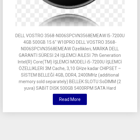
DELL VOSTRO 3568-N006SPCVN3568EMEAW I5-7200U
4GB 500GB 15.6″ W10PRO DELL VOSTRO 3568-
N006SPCVN3568EMEAW Özellikleri; MARKA DELL
GARANTİ SÜRESİ 24 İŞLEMCİ AİLESİ 7th Generation
Intel(R) Core(TM) İŞLEMCİ MODELİ i5-7200U İŞLEMCİ
ÖZELLİKLERİ 3M Cache, 3,10 GHze kadar CHIPSET –
SİSTEM BELLEĞİ 4GB, DDR4, 2400MHz (additional
memory sold separately) BELLEK SLOTU SoDIMM (2
yuva) SABİT DİSK 500GB 5400RPM SATA Hard
Read More