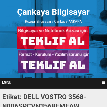
Skip
to
Çankaya Bilgisayar
content
Rüzgar Bilgisayar / Çankaya-ANKARA
MENU
Etiket:
DELL VOSTRO 3568-
N006SPCVN3568EMEAW