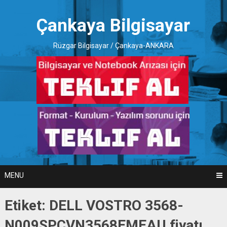
Skip
to
Çankaya Bilgisayar
content
Rüzgar Bilgisayar / Çankaya-ANKARA
MENU
Etiket:
DELL VOSTRO 3568-
N009SPCVN3568EMEAU fiyatı