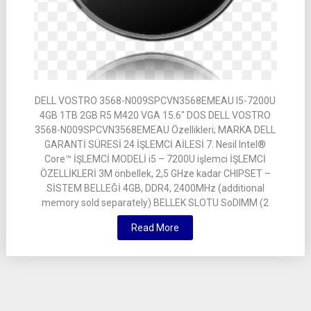
DELL VOSTRO 3568-N009SPCVN3568EMEAU I5-7200U
4GB 1TB 2GB R5 M420 VGA 15.6″ DOS DELL VOSTRO
3568-N009SPCVN3568EMEAU Özellikleri; MARKA DELL
GARANTİ SÜRESİ 24 İŞLEMCİ AİLESİ 7. Nesil Intel®
Core™ İŞLEMCİ MODELİ i5 – 7200U işlemci İŞLEMCİ
ÖZELLİKLERİ 3M önbellek, 2,5 GHze kadar CHIPSET –
SİSTEM BELLEĞİ 4GB, DDR4, 2400MHz (additional
memory sold separately) BELLEK SLOTU SoDIMM (2
Read More