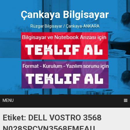
Skip
to
Çankaya Bilgisayar
content
Rüzgar Bilgisayar / Çankaya-ANKARA
MENU
Etiket:
DELL VOSTRO 3568
N028SPCVN3568EMEAU