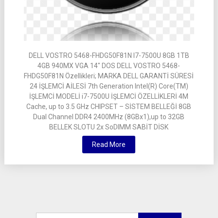
DELL VOSTRO 5468-FHDG50F81N I7-7500U 8GB 1TB
4GB 940MX VGA 14″ DOS DELL VOSTRO 5468-
FHDG50F81N Özellikleri; MARKA DELL GARANTİ SÜRESİ
24 İŞLEMCİ AİLESİ 7th Generation Intel(R) Core(TM)
İŞLEMCİ MODELİ i7-7500U İŞLEMCİ ÖZELLİKLERİ 4M
Cache, up to 3.5 GHz CHIPSET – SİSTEM BELLEĞİ 8GB
Dual Channel DDR4 2400MHz (8GBx1),up to 32GB
BELLEK SLOTU 2x SoDIMM SABİT DİSK
Read More