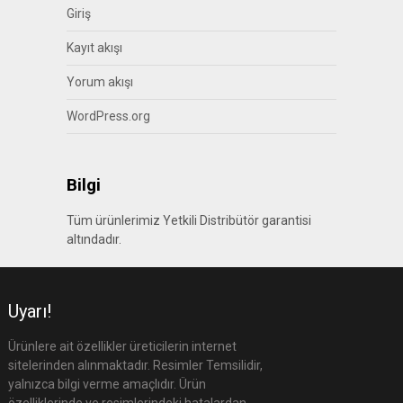
Giriş
Kayıt akışı
Yorum akışı
WordPress.org
Bilgi
Tüm ürünlerimiz Yetkili Distribütör garantisi
altındadır.
Uyarı!
Ürünlere ait özellikler üreticilerin internet
sitelerinden alınmaktadır. Resimler Temsilidir,
yalnızca bilgi verme amaçlıdır. Ürün