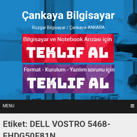
Skip
to
Çankaya Bilgisayar
content
Rüzgar Bilgisayar / Çankaya-ANKARA
MENU
Etiket:
DELL VOSTRO 5468-
FHDG50F81N