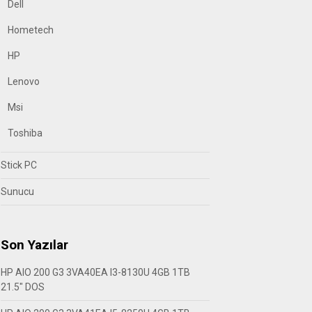
Dell
Hometech
HP
Lenovo
Msi
Toshiba
Stick PC
Sunucu
Son Yazılar
HP AIO 200 G3 3VA40EA I3-8130U 4GB 1TB
21.5″ DOS