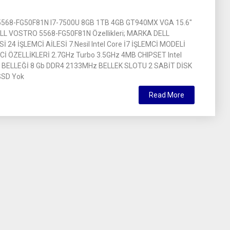
568-FG50F81N I7-7500U 8GB 1TB 4GB GT940MX VGA 15.6″
L VOSTRO 5568-FG50F81N Özellikleri; MARKA DELL
 24 İŞLEMCİ AİLESİ 7.Nesil Intel Core İ7 İŞLEMCİ MODELİ
Cİ ÖZELLİKLERİ 2.7GHz Turbo 3.5GHz 4MB CHIPSET Intel
BELLEĞİ 8 Gb DDR4 2133MHz BELLEK SLOTU 2 SABİT DİSK
SSD Yok
Read More