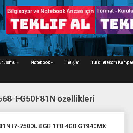
urulumu
Notebook
İletişim
Türk Telekom Kampan
68-FG50F81N özellikleri
81N I7-7500U 8GB 1TB 4GB GT940MX