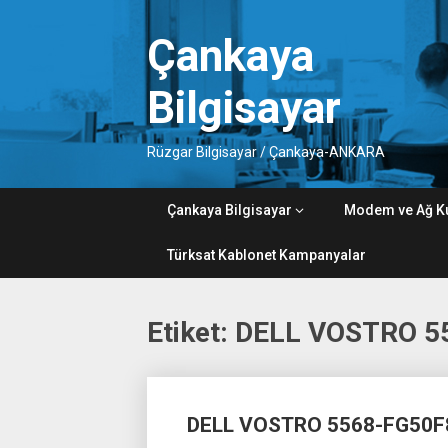
Skip
to
Çankaya
content
Bilgisayar
Rüzgar Bilgisayar / Çankaya-ANKARA
Çankaya Bilgisayar
Modem ve Ağ K
Türksat Kablonet Kampanyalar
Etiket:
DELL VOSTRO 55
Posts
DELL VOSTRO 5568-FG50F
navigation