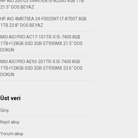
HP AIO 200 G3 3VA41EA I5-8250U 4GB 1TB
21.5″ DOS BEYAZ
HP AIO 4MR73EA 24-F0025NT I7-8700T 8GB
1TB 23.8″ DOS BEYAZ
MSI AIO PRO AC17-101TR-X I5-7400 8GB
1TB+128GB SSD 2GB GT930MX 21.5″ DOS
DOKUN
MSI AIO PRO AE93-201TR-X I5-7400 8GB
1TB+128GB SSD 2GB GT930MX 23.6″ DOS
DOKUN
Üst veri
Giriş
Kayıt akışı
Yorum akışı