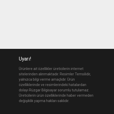
Uyarı!
Ürünlere ait özellikler üreticilerin internet
sitelerinden alınmaktadır. Resimler Temsilidir,
yalnızca bilgi verme amaçlıdır. Ürün
özelliklerinde ve resimlerindeki hatalardan
dolayı Rüzgar Bilgisayar sorumlu tutulamaz.
Üreticilerin ürün özelliklerinde haber vermeden
değişiklik yapma hakları saklıdır.