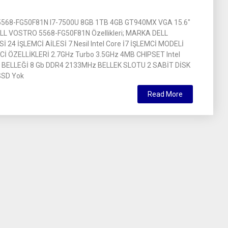
568-FG50F81N I7-7500U 8GB 1TB 4GB GT940MX VGA 15.6″
L VOSTRO 5568-FG50F81N Özellikleri; MARKA DELL
 24 İŞLEMCİ AİLESİ 7.Nesil Intel Core İ7 İŞLEMCİ MODELİ
Cİ ÖZELLİKLERİ 2.7GHz Turbo 3.5GHz 4MB CHIPSET Intel
BELLEĞİ 8 Gb DDR4 2133MHz BELLEK SLOTU 2 SABİT DİSK
SSD Yok
Read More