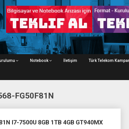
urulumu
Notebook
İletişim
Türk Telekom Kampan
568-FG50F81N
81N I7-7500U 8GB 1TB 4GB GT940MX