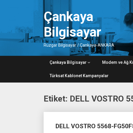
Skip
to
Çankaya
content
Bilgisayar
Rüzgar Bilgisayar / Çankaya-ANKARA
Çankaya Bilgisayar
Modem ve Ağ K
Türksat Kablonet Kampanyalar
Etiket:
DELL VOSTRO 5
Posts
DELL VOSTRO 5568-FG50F
navigation