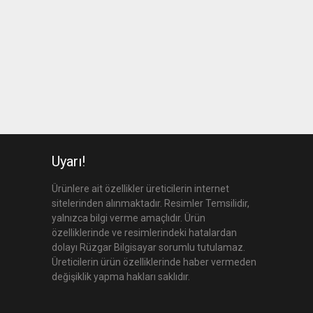
Uyarı!
Ürünlere ait özellikler üreticilerin internet
sitelerinden alınmaktadır. Resimler Temsilidir,
yalnızca bilgi verme amaçlıdır. Ürün
özelliklerinde ve resimlerindeki hatalardan
dolayı Rüzgar Bilgisayar sorumlu tutulamaz.
Üreticilerin ürün özelliklerinde haber vermeden
değişiklik yapma hakları saklıdır.