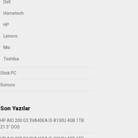
Dell
Hometech
HP
Lenovo
Msi
Toshiba
Stick PC
Sunucu
Son Yazılar
HP AIO 200 G3 3VA40EA I3-8130U 4GB 1TB
21.5″ DOS