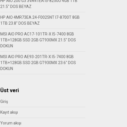
HP AIO 200 G3 3VA41EA I5-8250U 4GB 1TB
21.5″ DOS BEYAZ
HP AIO 4MR73EA 24-F0025NT I7-8700T 8GB
1TB 23.8″ DOS BEYAZ
MSI AIO PRO AC17-101TR-X I5-7400 8GB
1TB+128GB SSD 2GB GT930MX 21.5″ DOS
DOKUN
MSI AIO PRO AE93-201TR-X I5-7400 8GB
1TB+128GB SSD 2GB GT930MX 23.6″ DOS
DOKUN
Üst veri
Giriş
Kayıt akışı
Yorum akışı