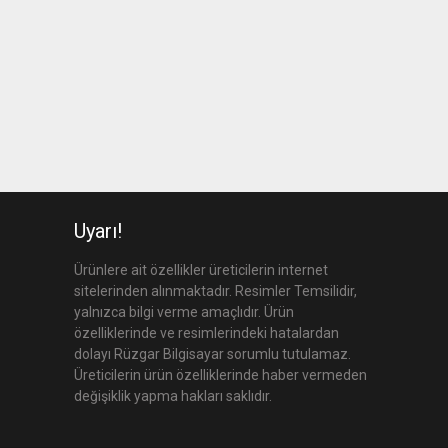
Uyarı!
Ürünlere ait özellikler üreticilerin internet
sitelerinden alınmaktadır. Resimler Temsilidir,
yalnızca bilgi verme amaçlıdır. Ürün
özelliklerinde ve resimlerindeki hatalardan
dolayı Rüzgar Bilgisayar sorumlu tutulamaz.
Üreticilerin ürün özelliklerinde haber vermeden
değişiklik yapma hakları saklıdır.