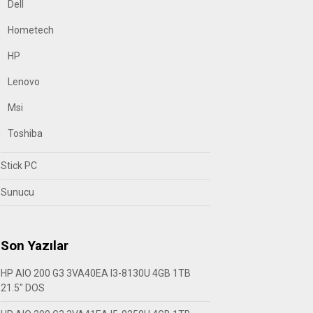
Dell
Hometech
HP
Lenovo
Msi
Toshiba
Stick PC
Sunucu
Son Yazılar
HP AIO 200 G3 3VA40EA I3-8130U 4GB 1TB
21.5″ DOS