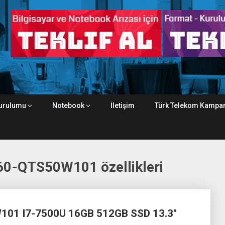
urulumu
Notebook
İletişim
Türk Telekom Kampan
0-QTS50W101 özellikleri
101 I7-7500U 16GB 512GB SSD 13.3″