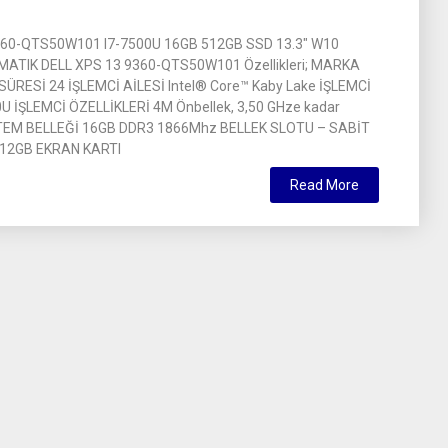
360-QTS50W101 I7-7500U 16GB 512GB SSD 13.3″ W10
TIK DELL XPS 13 9360-QTS50W101 Özellikleri; MARKA
ÜRESİ 24 İŞLEMCİ AİLESİ Intel® Core™ Kaby Lake İŞLEMCİ
U İŞLEMCİ ÖZELLİKLERİ 4M Önbellek, 3,50 GHze kadar
TEM BELLEĞİ 16GB DDR3 1866Mhz BELLEK SLOTU – SABİT
512GB EKRAN KARTI
Read More