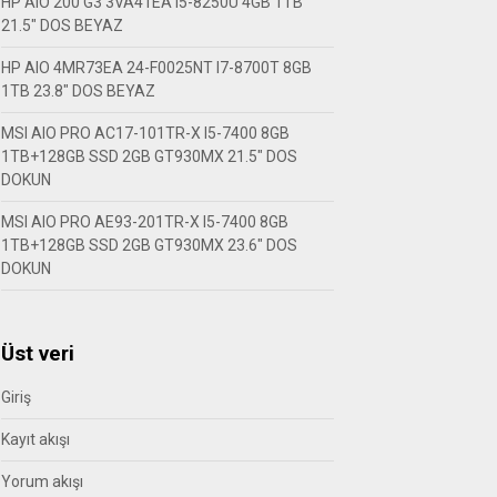
HP AIO 200 G3 3VA41EA I5-8250U 4GB 1TB
21.5″ DOS BEYAZ
HP AIO 4MR73EA 24-F0025NT I7-8700T 8GB
1TB 23.8″ DOS BEYAZ
MSI AIO PRO AC17-101TR-X I5-7400 8GB
1TB+128GB SSD 2GB GT930MX 21.5″ DOS
DOKUN
MSI AIO PRO AE93-201TR-X I5-7400 8GB
1TB+128GB SSD 2GB GT930MX 23.6″ DOS
DOKUN
Üst veri
Giriş
Kayıt akışı
Yorum akışı