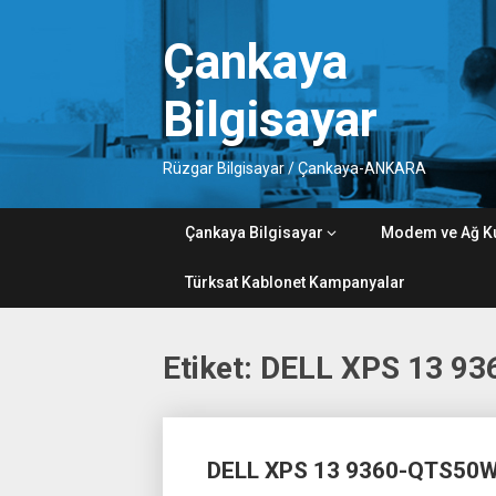
Skip
to
Çankaya
content
Bilgisayar
Rüzgar Bilgisayar / Çankaya-ANKARA
Çankaya Bilgisayar
Modem ve Ağ K
Türksat Kablonet Kampanyalar
Etiket:
DELL XPS 13 936
Posts
DELL XPS 13 9360-QTS50W
navigation