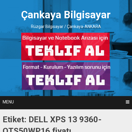
Skip
to
Çankaya Bilgisayar
content
Rüzgar Bilgisayar / Çankaya-ANKARA
MENU
Etiket:
DELL XPS 13 9360-
QTS50WP16 fiyatı