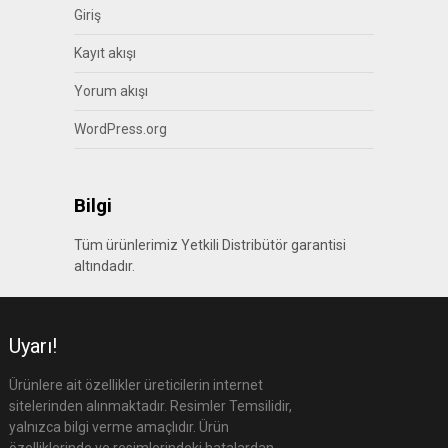
Giriş
Kayıt akışı
Yorum akışı
WordPress.org
Bilgi
Tüm ürünlerimiz Yetkili Distribütör garantisi
altındadır.
Uyarı!
Ürünlere ait özellikler üreticilerin internet
sitelerinden alınmaktadır. Resimler Temsilidir,
yalnızca bilgi verme amaçlıdır. Ürün