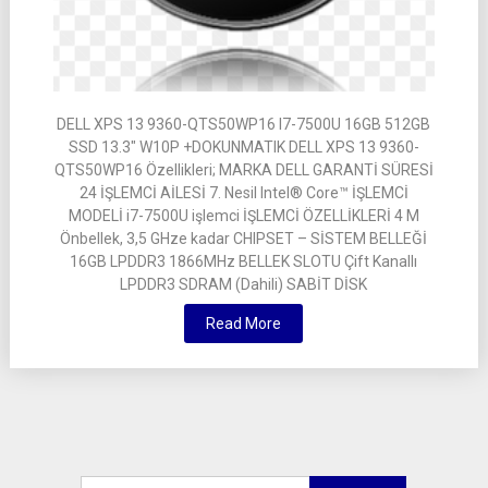
DELL XPS 13 9360-QTS50WP16 I7-7500U 16GB 512GB
SSD 13.3″ W10P +DOKUNMATIK DELL XPS 13 9360-
QTS50WP16 Özellikleri; MARKA DELL GARANTİ SÜRESİ
24 İŞLEMCİ AİLESİ 7. Nesil Intel® Core™ İŞLEMCİ
MODELİ i7-7500U işlemci İŞLEMCİ ÖZELLİKLERİ 4 M
Önbellek, 3,5 GHze kadar CHIPSET – SİSTEM BELLEĞİ
16GB LPDDR3 1866MHz BELLEK SLOTU Çift Kanallı
LPDDR3 SDRAM (Dahili) SABİT DİSK
Read More