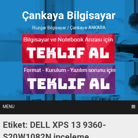
Skip
to
Çankaya Bilgisayar
content
Rüzgar Bilgisayar / Çankaya-ANKARA
MENU
Etiket:
DELL XPS 13 9360-
S20W1082N inceleme