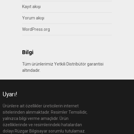
Kayıt akışı
Yorum akışı
WordPress.org
Bilgi
Tüm ürünlerimiz Yetkili Distribütör garantisi
altındadır.
Uyarı!
Ürünlere ait özellikler üreticilerin internet
sitelerinden alınmaktadır. Resimler Temsilidir,
yalnızca bilgi verme amaçlıdır. Ürün
özelliklerinde ve resimlerindeki hatalardan
dolayı Rüzgar Bilgisayar sorumlu tutulamaz.