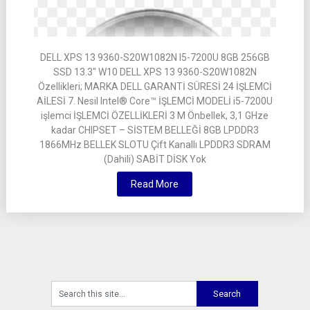
DELL XPS 13 9360-S20W1082N I5-7200U 8GB 256GB
SSD 13.3″ W10 DELL XPS 13 9360-S20W1082N
Özellikleri; MARKA DELL GARANTİ SÜRESİ 24 İŞLEMCİ
AİLESİ 7. Nesil Intel® Core™ İŞLEMCİ MODELİ i5-7200U
işlemci İŞLEMCİ ÖZELLİKLERİ 3 M Önbellek, 3,1 GHze
kadar CHIPSET – SİSTEM BELLEĞİ 8GB LPDDR3
1866MHz BELLEK SLOTU Çift Kanallı LPDDR3 SDRAM
(Dahili) SABİT DİSK Yok
Read More