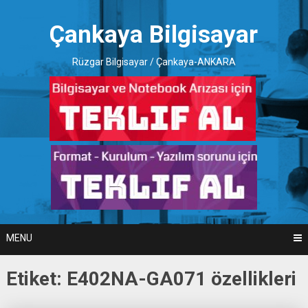
Skip
to
Çankaya Bilgisayar
content
Rüzgar Bilgisayar / Çankaya-ANKARA
MENU
Etiket:
E402NA-GA071 özellikleri