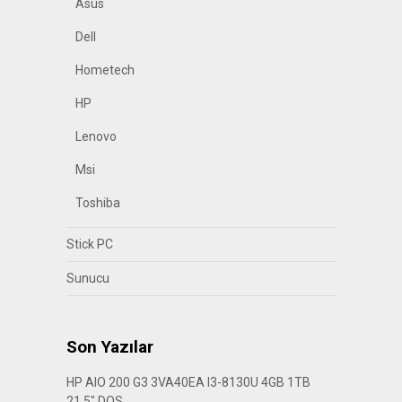
Asus
Dell
Hometech
HP
Lenovo
Msi
Toshiba
Stick PC
Sunucu
Son Yazılar
HP AIO 200 G3 3VA40EA I3-8130U 4GB 1TB
21.5″ DOS