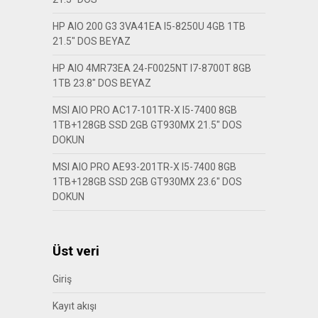
HP AIO 200 G3 3VA41EA I5-8250U 4GB 1TB
21.5″ DOS BEYAZ
HP AIO 4MR73EA 24-F0025NT I7-8700T 8GB
1TB 23.8″ DOS BEYAZ
MSI AIO PRO AC17-101TR-X I5-7400 8GB
1TB+128GB SSD 2GB GT930MX 21.5″ DOS
DOKUN
MSI AIO PRO AE93-201TR-X I5-7400 8GB
1TB+128GB SSD 2GB GT930MX 23.6″ DOS
DOKUN
Üst veri
Giriş
Kayıt akışı