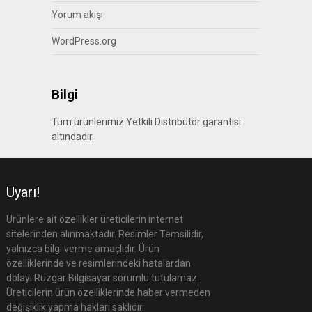
Yorum akışı
WordPress.org
Bilgi
Tüm ürünlerimiz Yetkili Distribütör garantisi
altındadır.
Uyarı!
Ürünlere ait özellikler üreticilerin internet
sitelerinden alınmaktadır. Resimler Temsilidir,
yalnızca bilgi verme amaçlıdır. Ürün
özelliklerinde ve resimlerindeki hatalardan
dolayı Rüzgar Bilgisayar sorumlu tutulamaz.
Üreticilerin ürün özelliklerinde haber vermeden
değişiklik yapma hakları saklıdır.