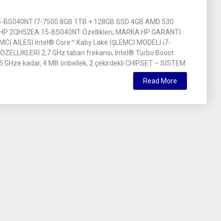
-BS040NT I7-7500 8GB 1TB + 128GB SSD 4GB AMD 530
 HP 2QH52EA 15-BS040NT Özellikleri; MARKA HP GARANTİ
MCİ AİLESİ Intel® Core™ Kaby Lake İŞLEMCİ MODELİ i7-
ÖZELLİKLERİ 2,7 GHz taban frekansı, Intel® Turbo Boost
 3,5 GHze kadar, 4 MB önbellek, 2 çekirdekli CHIPSET – SİSTEM
Read More