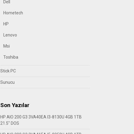
Dell
Hometech
HP
Lenovo
Msi
Toshiba
Stick PC
Sunucu
Son Yazılar
HP AIO 200 G3 3VA40EA I3-8130U 4GB 1TB
21.5″ DOS