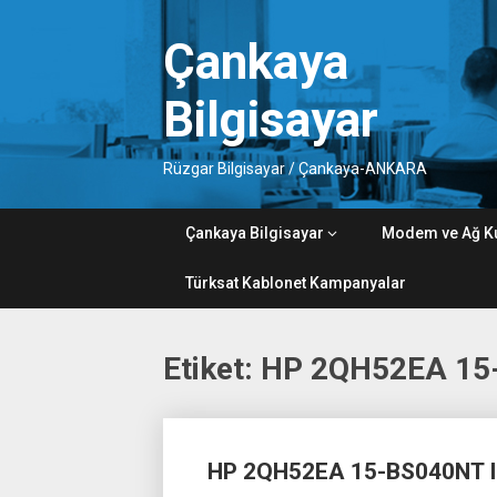
Skip
to
Çankaya
content
Bilgisayar
Rüzgar Bilgisayar / Çankaya-ANKARA
Çankaya Bilgisayar
Modem ve Ağ K
Türksat Kablonet Kampanyalar
Etiket:
HP 2QH52EA 15
Posts
HP 2QH52EA 15-BS040NT I
navigation