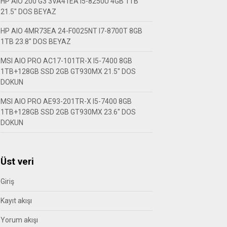
HP AIO 200 G3 3VA41EA I5-8250U 4GB 1TB
21.5″ DOS BEYAZ
HP AIO 4MR73EA 24-F0025NT I7-8700T 8GB
1TB 23.8″ DOS BEYAZ
MSI AIO PRO AC17-101TR-X I5-7400 8GB
1TB+128GB SSD 2GB GT930MX 21.5″ DOS
DOKUN
MSI AIO PRO AE93-201TR-X I5-7400 8GB
1TB+128GB SSD 2GB GT930MX 23.6″ DOS
DOKUN
Üst veri
Giriş
Kayıt akışı
Yorum akışı