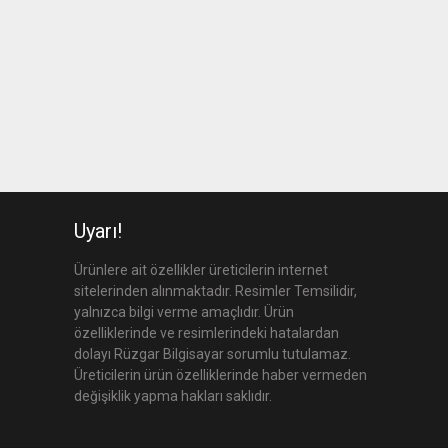
Uyarı!
Ürünlere ait özellikler üreticilerin internet
sitelerinden alınmaktadır. Resimler Temsilidir,
yalnızca bilgi verme amaçlıdır. Ürün
özelliklerinde ve resimlerindeki hatalardan
dolayı Rüzgar Bilgisayar sorumlu tutulamaz.
Üreticilerin ürün özelliklerinde haber vermeden
değişiklik yapma hakları saklıdır.