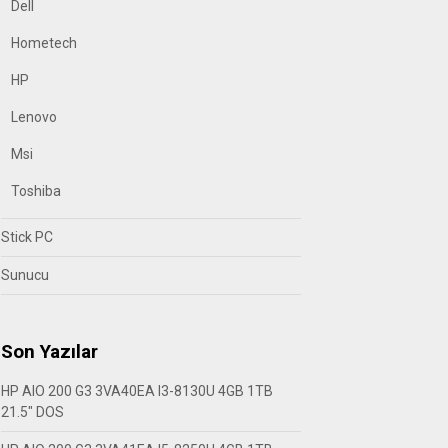
Dell
Hometech
HP
Lenovo
Msi
Toshiba
Stick PC
Sunucu
Son Yazılar
HP AIO 200 G3 3VA40EA I3-8130U 4GB 1TB
21.5″ DOS