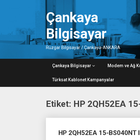
Skip
to
Çankaya
content
Bilgisayar
Rüzgar Bilgisayar / Çankaya-ANKARA
Çankaya Bilgisayar
Modem ve Ağ K
Türksat Kablonet Kampanyalar
Etiket:
HP 2QH52EA 15-
Posts
HP 2QH52EA 15-BS040NT I
navigation