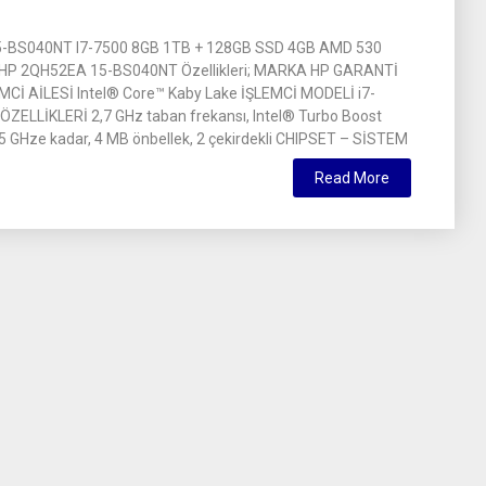
-BS040NT I7-7500 8GB 1TB + 128GB SSD 4GB AMD 530
 HP 2QH52EA 15-BS040NT Özellikleri; MARKA HP GARANTİ
MCİ AİLESİ Intel® Core™ Kaby Lake İŞLEMCİ MODELİ i7-
ÖZELLİKLERİ 2,7 GHz taban frekansı, Intel® Turbo Boost
 3,5 GHze kadar, 4 MB önbellek, 2 çekirdekli CHIPSET – SİSTEM
Read More