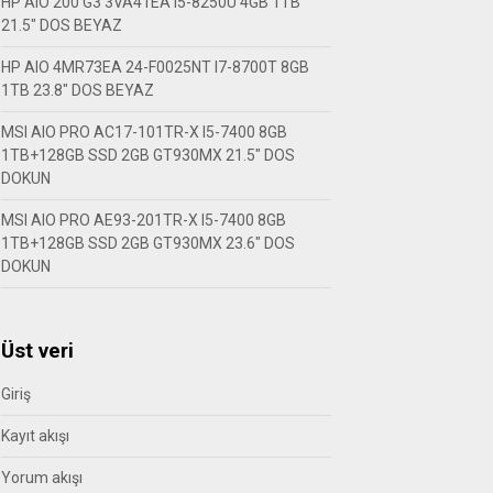
HP AIO 200 G3 3VA41EA I5-8250U 4GB 1TB
21.5″ DOS BEYAZ
HP AIO 4MR73EA 24-F0025NT I7-8700T 8GB
1TB 23.8″ DOS BEYAZ
MSI AIO PRO AC17-101TR-X I5-7400 8GB
1TB+128GB SSD 2GB GT930MX 21.5″ DOS
DOKUN
MSI AIO PRO AE93-201TR-X I5-7400 8GB
1TB+128GB SSD 2GB GT930MX 23.6″ DOS
DOKUN
Üst veri
Giriş
Kayıt akışı
Yorum akışı