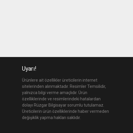
Uyarı!
Ürünlere ait özellikler üreticilerin internet
sitelerinden alınmaktadır. Resimler Temsilidir,
yalnızca bilgi verme amaçlıdır. Ürün
özelliklerinde ve resimlerindeki hatalardan
dolayı Rüzgar Bilgisayar sorumlu tutulamaz.
Üreticilerin ürün özelliklerinde haber vermeden
değişiklik yapma hakları saklıdır.