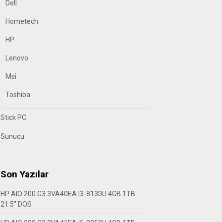
Dell
Hometech
HP
Lenovo
Msi
Toshiba
Stick PC
Sunucu
Son Yazılar
HP AIO 200 G3 3VA40EA I3-8130U 4GB 1TB
21.5″ DOS