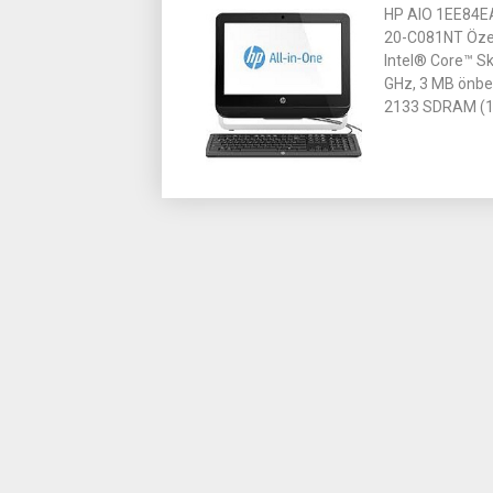
HP AIO 1EE84E
20-C081NT Özel
Intel® Core™ S
GHz, 3 MB önbe
2133 SDRAM (1