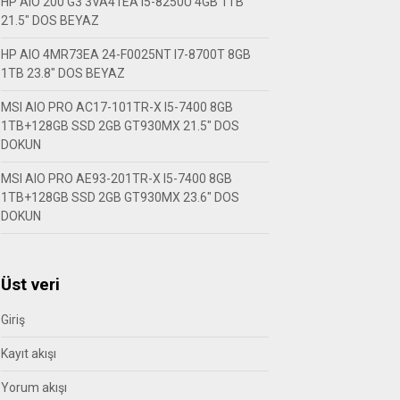
HP AIO 200 G3 3VA41EA I5-8250U 4GB 1TB
21.5″ DOS BEYAZ
HP AIO 4MR73EA 24-F0025NT I7-8700T 8GB
1TB 23.8″ DOS BEYAZ
MSI AIO PRO AC17-101TR-X I5-7400 8GB
1TB+128GB SSD 2GB GT930MX 21.5″ DOS
DOKUN
MSI AIO PRO AE93-201TR-X I5-7400 8GB
1TB+128GB SSD 2GB GT930MX 23.6″ DOS
DOKUN
Üst veri
Giriş
Kayıt akışı
Yorum akışı