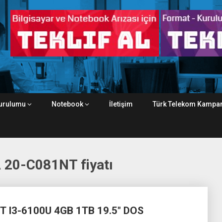
urulumu
Notebook
İletişim
Türk Telekom Kampan
 20-C081NT fiyatı
 I3-6100U 4GB 1TB 19.5″ DOS