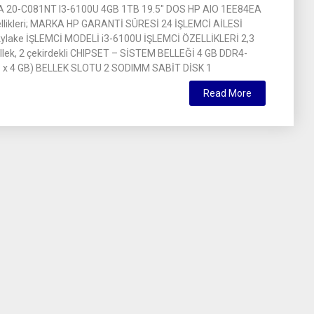
A 20-C081NT I3-6100U 4GB 1TB 19.5″ DOS HP AIO 1EE84EA
likleri; MARKA HP GARANTİ SÜRESİ 24 İŞLEMCİ AİLESİ
kylake İŞLEMCİ MODELİ i3-6100U İŞLEMCİ ÖZELLİKLERİ 2,3
llek, 2 çekirdekli CHIPSET – SİSTEM BELLEĞİ 4 GB DDR4-
 x 4 GB) BELLEK SLOTU 2 SODIMM SABİT DİSK 1
Read More