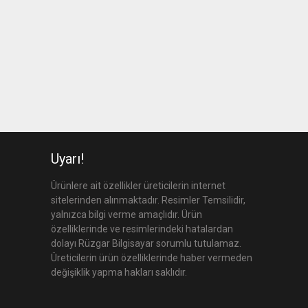
Uyarı!
Ürünlere ait özellikler üreticilerin internet
sitelerinden alınmaktadır. Resimler Temsilidir,
yalnızca bilgi verme amaçlıdır. Ürün
özelliklerinde ve resimlerindeki hatalardan
dolayı Rüzgar Bilgisayar sorumlu tutulamaz.
Üreticilerin ürün özelliklerinde haber vermeden
değişiklik yapma hakları saklıdır.