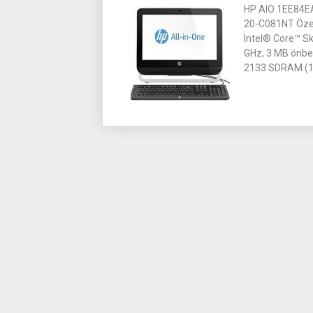
HP AIO 1EE84E
20-C081NT Özel
Intel® Core™ S
GHz, 3 MB önbe
2133 SDRAM (1