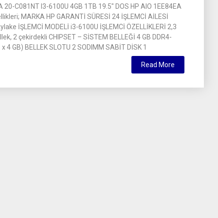
A 20-C081NT I3-6100U 4GB 1TB 19.5″ DOS HP AIO 1EE84EA
likleri; MARKA HP GARANTİ SÜRESİ 24 İŞLEMCİ AİLESİ
kylake İŞLEMCİ MODELİ i3-6100U İŞLEMCİ ÖZELLİKLERİ 2,3
llek, 2 çekirdekli CHIPSET – SİSTEM BELLEĞİ 4 GB DDR4-
 x 4 GB) BELLEK SLOTU 2 SODIMM SABİT DİSK 1
Read More