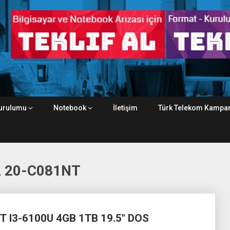
urulumu
Notebook
İletişim
Türk Telekom Kampan
A 20-C081NT
 I3-6100U 4GB 1TB 19.5″ DOS