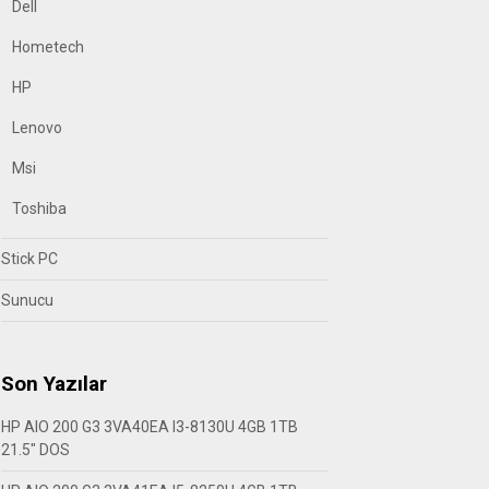
Dell
Hometech
HP
Lenovo
Msi
Toshiba
Stick PC
Sunucu
Son Yazılar
HP AIO 200 G3 3VA40EA I3-8130U 4GB 1TB
21.5″ DOS