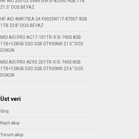
HP AIO 200 G3 3VA41EA I5-8250U 4GB 1TB
21.5″ DOS BEYAZ
HP AIO 4MR73EA 24-F0025NT I7-8700T 8GB
1TB 23.8″ DOS BEYAZ
MSI AIO PRO AC17-101TR-X I5-7400 8GB
1TB+128GB SSD 2GB GT930MX 21.5″ DOS
DOKUN
MSI AIO PRO AE93-201TR-X I5-7400 8GB
1TB+128GB SSD 2GB GT930MX 23.6″ DOS
DOKUN
Üst veri
Giriş
Kayıt akışı
Yorum akışı