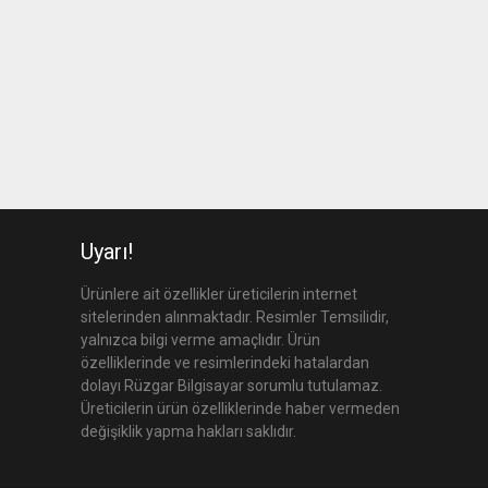
Uyarı!
Ürünlere ait özellikler üreticilerin internet
sitelerinden alınmaktadır. Resimler Temsilidir,
yalnızca bilgi verme amaçlıdır. Ürün
özelliklerinde ve resimlerindeki hatalardan
dolayı Rüzgar Bilgisayar sorumlu tutulamaz.
Üreticilerin ürün özelliklerinde haber vermeden
değişiklik yapma hakları saklıdır.