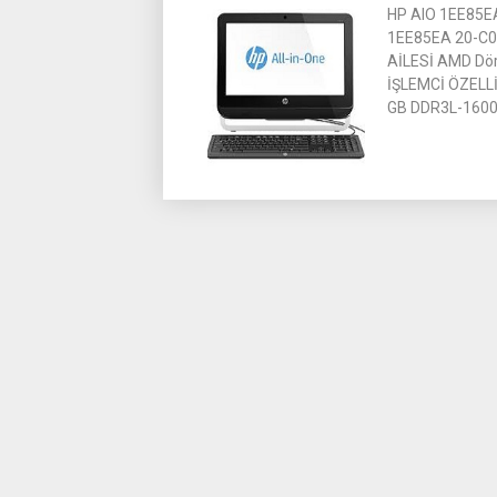
HP AIO 1EE85E
1EE85EA 20-C0
AİLESİ AMD Dört
İŞLEMCİ ÖZELLİ
GB DDR3L-1600