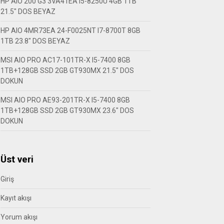
HP AIO 200 G3 3VA41EA I5-8250U 4GB 1TB
21.5″ DOS BEYAZ
HP AIO 4MR73EA 24-F0025NT I7-8700T 8GB
1TB 23.8″ DOS BEYAZ
MSI AIO PRO AC17-101TR-X I5-7400 8GB
1TB+128GB SSD 2GB GT930MX 21.5″ DOS
DOKUN
MSI AIO PRO AE93-201TR-X I5-7400 8GB
1TB+128GB SSD 2GB GT930MX 23.6″ DOS
DOKUN
Üst veri
Giriş
Kayıt akışı
Yorum akışı