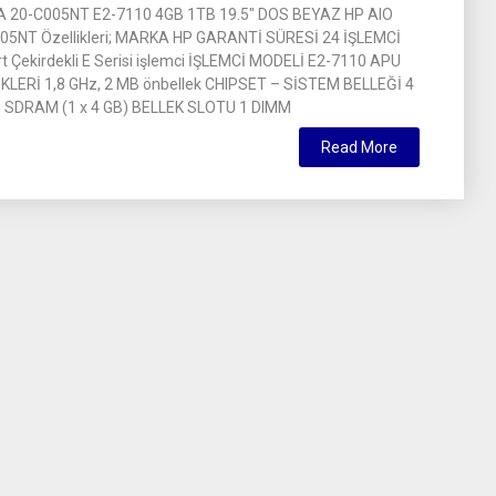
A 20-C005NT E2-7110 4GB 1TB 19.5″ DOS BEYAZ HP AIO
05NT Özellikleri; MARKA HP GARANTİ SÜRESİ 24 İŞLEMCİ
 Çekirdekli E Serisi işlemci İŞLEMCİ MODELİ E2-7110 APU
KLERİ 1,8 GHz, 2 MB önbellek CHIPSET – SİSTEM BELLEĞİ 4
 SDRAM (1 x 4 GB) BELLEK SLOTU 1 DIMM
Read More