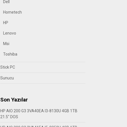
Dell
Hometech
HP
Lenovo
Msi
Toshiba
Stick PC
Sunucu
Son Yazılar
HP AIO 200 G3 3VA40EA I3-8130U 4GB 1TB
21.5″ DOS