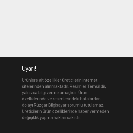
Uyarı!
Ürünlere ait özellikler üreticilerin internet
sitelerinden alınmaktadır. Resimler Temsilidir,
yalnızca bilgi verme amaçlıdır. Ürün
özelliklerinde ve resimlerindeki hatalardan
dolayı Rüzgar Bilgisayar sorumlu tutulamaz.
Üreticilerin ürün özelliklerinde haber vermeden
değişiklik yapma hakları saklıdır.