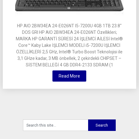
HP AIO 2BW34EA 24-E026NT I5-7200U 4GB 1TB 23.8″
DOS GRI HP AIO 2BW34EA 24-E026NT Özellikleri;
MARKA HP GARANTİ SÜRESİ 24 İŞLEMCİ AİLESİ Intel®
Core™ Kaby Lake İŞLEMCİ MODELİ i5-7200U İŞLEMCİ
ÖZELLİKLERİ 2,5 GHz, Intel® Turbo Boost Teknolojisi ile
3,1 GHze kadar, 3 MB önbellek, 2 çekirdekli CHIPSET –
SİSTEM BELLEĞİ 4 GB DDR4-2133 SDRAM (1
Read More