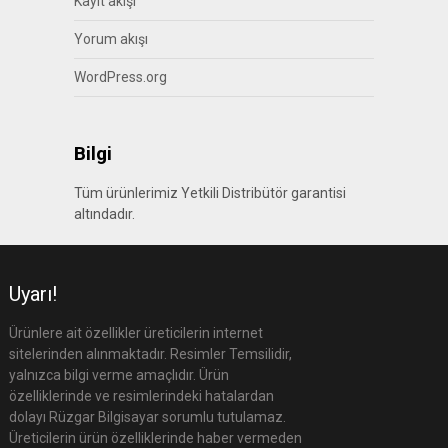
Kayıt akışı
Yorum akışı
WordPress.org
Bilgi
Tüm ürünlerimiz Yetkili Distribütör garantisi
altındadır.
Uyarı!
Ürünlere ait özellikler üreticilerin internet
sitelerinden alınmaktadır. Resimler Temsilidir,
yalnızca bilgi verme amaçlıdır. Ürün
özelliklerinde ve resimlerindeki hatalardan
dolayı Rüzgar Bilgisayar sorumlu tutulamaz.
Üreticilerin ürün özelliklerinde haber vermeden