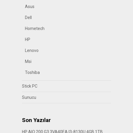
Asus
Dell
Hometech
HP
Lenovo
Msi
Toshiba
Stick PC
Sunucu
Son Yazılar
HP AIO 200 G3 3VA40EA I3-8130U 4GB 1TB