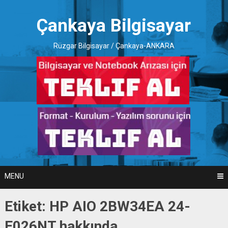
Skip
to
Çankaya Bilgisayar
content
Rüzgar Bilgisayar / Çankaya-ANKARA
MENU
Etiket:
HP AIO 2BW34EA 24-
E026NT hakkında