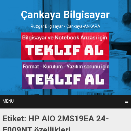
Skip
to
Çankaya Bilgisayar
content
Rüzgar Bilgisayar / Çankaya-ANKARA
MENU
Etiket:
HP AIO 2MS19EA 24-
E009NT özellikleri