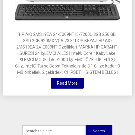
HP AIO 2MS19EA 24-E009NT I5-7200U 8GB 256 GB
SSD 2GB 920MX VGA 23.8″ DOS BEYAZ HP AIO
2MS19EA 24-E009NT Özellikleri; MARKA HP GARANTİ
SÜRESİ 24 İŞLEMCİ AİLESİ Intel® Core™ Kaby Lake
İŞLEMCİ MODELİ i5-7200U İŞLEMCİ ÖZELLİKLERİ 2,5
GHz, Intel® Turbo Boost Teknolojisi ile 3,1 GHze kadar, 3
MB önbellek, 2 çekirdekli CHIPSET – SİSTEM BELLEĞİ
Read More