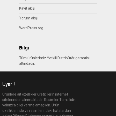
Kayıt akışı
Yorum akışı
WordPress.org
Bilgi
Tüm ürünlerimiz Yetkili Distribütör garantisi
altındadır.
Uyarı!
Ürünlere ait özellikler üreticilerin internet
sitelerinden alınmaktadır. Resimler Temsilidir,
yalnızca bilgi verme amaçlıdır. Ürün
özelliklerinde ve resimlerindeki hatalardan