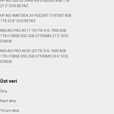
HP AIO 200 G3 3VA41EA I5-8250U 4GB 1TB
21.5″ DOS BEYAZ
HP AIO 4MR73EA 24-F0025NT I7-8700T 8GB
1TB 23.8″ DOS BEYAZ
MSI AIO PRO AC17-101TR-X I5-7400 8GB
1TB+128GB SSD 2GB GT930MX 21.5″ DOS
DOKUN
MSI AIO PRO AE93-201TR-X I5-7400 8GB
1TB+128GB SSD 2GB GT930MX 23.6″ DOS
DOKUN
Üst veri
Giriş
Kayıt akışı
Yorum akışı