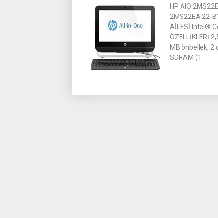
HP AIO 2MS22E
2MS22EA 22-B3
AİLESİ Intel® 
ÖZELLİKLERİ 2,5
MB önbellek, 2
SDRAM (1