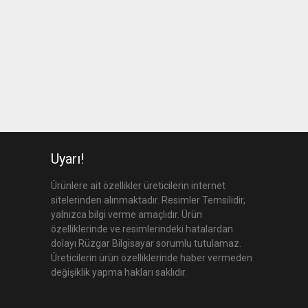
Uyarı!
Ürünlere ait özellikler üreticilerin internet
sitelerinden alınmaktadır. Resimler Temsilidir,
yalnızca bilgi verme amaçlıdır. Ürün
özelliklerinde ve resimlerindeki hatalardan
dolayı Rüzgar Bilgisayar sorumlu tutulamaz.
Üreticilerin ürün özelliklerinde haber vermeden
değişiklik yapma hakları saklıdır.