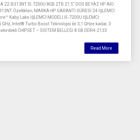
A 22-B313NT I5-7200U 8GB 2TB 21.5″ DOS BEYAZ HP AIO
13NT Özellikleri; MARKA HP GARANTİ SÜRESİ 24 İŞLEMCİ
Core™ Kaby Lake İŞLEMCİ MODELİ i5-7200U İŞLEMCİ
 GHz, Intel® Turbo Boost Teknolojisi ile 3,1 GHze kadar, 3
 çekirdekli CHIPSET – SİSTEM BELLEĞİ 8 GB DDR4-2133
Read More