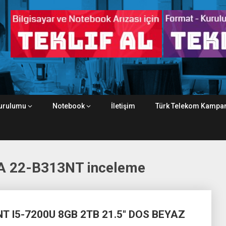
urulumu
Notebook
İletişim
Türk Telekom Kampan
 22-B313NT inceleme
T I5-7200U 8GB 2TB 21.5″ DOS BEYAZ