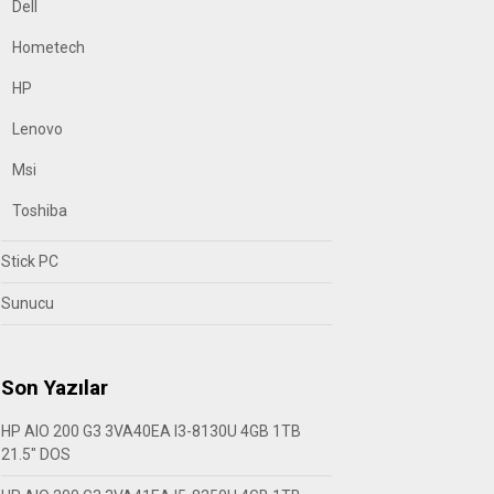
Dell
Hometech
HP
Lenovo
Msi
Toshiba
Stick PC
Sunucu
Son Yazılar
HP AIO 200 G3 3VA40EA I3-8130U 4GB 1TB
21.5″ DOS