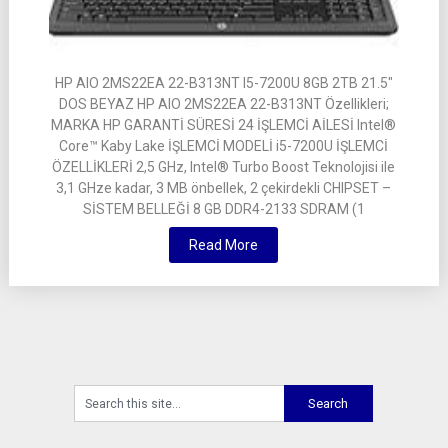
HP AIO 2MS22EA 22-B313NT I5-7200U 8GB 2TB 21.5″
DOS BEYAZ HP AIO 2MS22EA 22-B313NT Özellikleri;
MARKA HP GARANTİ SÜRESİ 24 İŞLEMCİ AİLESİ Intel®
Core™ Kaby Lake İŞLEMCİ MODELİ i5-7200U İŞLEMCİ
ÖZELLİKLERİ 2,5 GHz, Intel® Turbo Boost Teknolojisi ile
3,1 GHze kadar, 3 MB önbellek, 2 çekirdekli CHIPSET –
SİSTEM BELLEĞİ 8 GB DDR4-2133 SDRAM (1
Read More