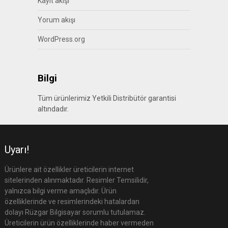
Kayıt akışı
Yorum akışı
WordPress.org
Bilgi
Tüm ürünlerimiz Yetkili Distribütör garantisi
altındadır.
Uyarı!
Ürünlere ait özellikler üreticilerin internet
sitelerinden alınmaktadır. Resimler Temsilidir,
yalnızca bilgi verme amaçlıdır. Ürün
özelliklerinde ve resimlerindeki hatalardan
dolayı Rüzgar Bilgisayar sorumlu tutulamaz.
Üreticilerin ürün özelliklerinde haber vermeden