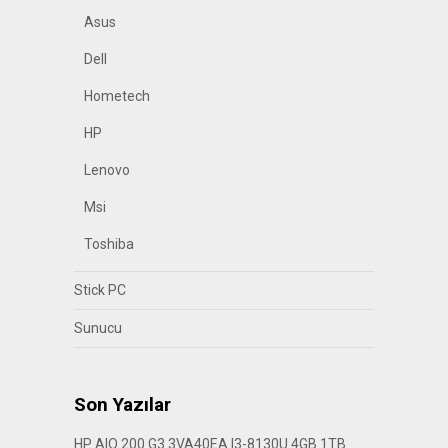
Asus
Dell
Hometech
HP
Lenovo
Msi
Toshiba
Stick PC
Sunucu
Son Yazılar
HP AIO 200 G3 3VA40EA I3-8130U 4GB 1TB