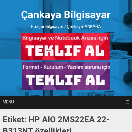
Skip
to
Çankaya Bilgisayar
content
Rüzgar Bilgisayar / Çankaya-ANKARA
MENU
Etiket:
HP AIO 2MS22EA 22-
B313NT özellikleri