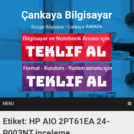
Skip
to
Çankaya Bilgisayar
content
Rüzgar Bilgisayar / Çankaya-ANKARA
MENU
Etiket:
HP AIO 2PT61EA 24-
R003NT inceleme