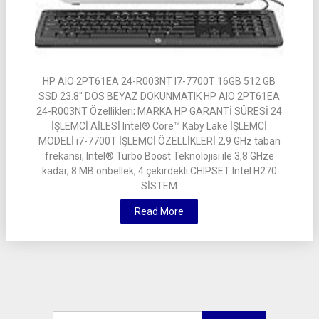
HP AIO 2PT61EA 24-R003NT I7-7700T 16GB 512 GB
SSD 23.8″ DOS BEYAZ DOKUNMATIK HP AIO 2PT61EA
24-R003NT Özellikleri; MARKA HP GARANTİ SÜRESİ 24
İŞLEMCİ AİLESİ Intel® Core™ Kaby Lake İŞLEMCİ
MODELİ i7-7700T İŞLEMCİ ÖZELLİKLERİ 2,9 GHz taban
frekansı, Intel® Turbo Boost Teknolojisi ile 3,8 GHze
kadar, 8 MB önbellek, 4 çekirdekli CHIPSET Intel H270
SİSTEM
Read More