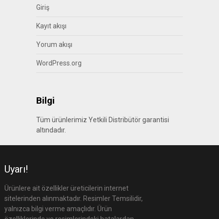
Giriş
Kayıt akışı
Yorum akışı
WordPress.org
Bilgi
Tüm ürünlerimiz Yetkili Distribütör garantisi
altındadır.
Uyarı!
Ürünlere ait özellikler üreticilerin internet
sitelerinden alınmaktadır. Resimler Temsilidir,
yalnızca bilgi verme amaçlıdır. Ürün