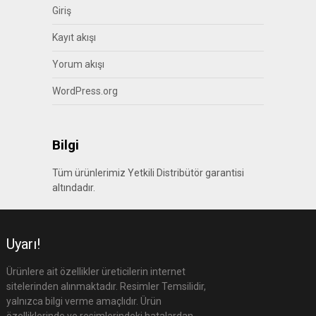
Giriş
Kayıt akışı
Yorum akışı
WordPress.org
Bilgi
Tüm ürünlerimiz Yetkili Distribütör garantisi
altındadır.
Uyarı!
Ürünlere ait özellikler üreticilerin internet
sitelerinden alınmaktadır. Resimler Temsilidir,
yalnızca bilgi verme amaçlıdır. Ürün