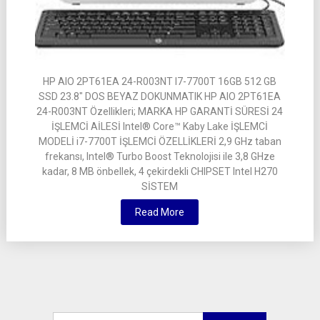
HP AIO 2PT61EA 24-R003NT I7-7700T 16GB 512 GB
SSD 23.8″ DOS BEYAZ DOKUNMATIK HP AIO 2PT61EA
24-R003NT Özellikleri; MARKA HP GARANTİ SÜRESİ 24
İŞLEMCİ AİLESİ Intel® Core™ Kaby Lake İŞLEMCİ
MODELİ i7-7700T İŞLEMCİ ÖZELLİKLERİ 2,9 GHz taban
frekansı, Intel® Turbo Boost Teknolojisi ile 3,8 GHze
kadar, 8 MB önbellek, 4 çekirdekli CHIPSET Intel H270
SİSTEM
Read More