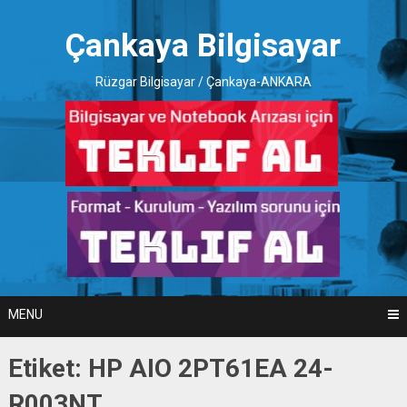
Skip
to
Çankaya Bilgisayar
content
Rüzgar Bilgisayar / Çankaya-ANKARA
MENU
Etiket:
HP AIO 2PT61EA 24-
R003NT