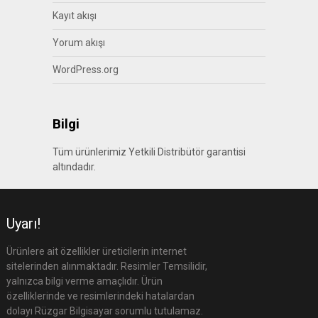
Kayıt akışı
Yorum akışı
WordPress.org
Bilgi
Tüm ürünlerimiz Yetkili Distribütör garantisi
altındadır.
Uyarı!
Ürünlere ait özellikler üreticilerin internet
sitelerinden alınmaktadır. Resimler Temsilidir,
yalnızca bilgi verme amaçlıdır. Ürün
özelliklerinde ve resimlerindeki hatalardan
dolayı Rüzgar Bilgisayar sorumlu tutulamaz.