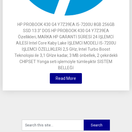
HP PROBOOK 430 G4 Y7Z39EA I5-7200U 8GB 256GB
SSD 13.3″ DOS HP PROBOOK 430 G4 Y7Z39EA
Özellikleri; MARKA HP GARANTİ SÜRESİ 24 İŞLEMCİ
AİLESİ Intel Core Kaby Lake İŞLEMCİ MODELİ I5-7200U
İŞLEMCİ ÖZELLİKLERİ 2,5 GHz, Intel Turbo Boost
Teknolojisi ile 3,1 GHze kadar, 3 MB önbellek, 2 çekirdekli
CHIPSET Yonga seti işlemciyle tümleşiktir SİSTEM
BELLEĞİ
Read More