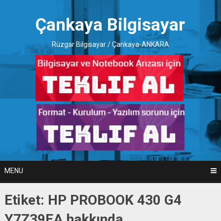
Skip
to
Çankaya Bilgisayar
content
Rüzgar Bilgisayar / Çankaya-ANKARA
MENU
Etiket:
HP PROBOOK 430 G4
Y7Z39EA hakkında