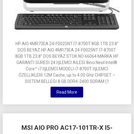
HP AIO 4MR73EA 24-F0025NT I7-8700T 8GB 1TB 23.8″
DOS BEYAZ HP AIO 4MR73EA 24-F0025NT I7-8700T
8GB 1TB 23.8″ DOS BEYAZ STOK NO 66064 MARKA HP
GARANTİ SÜRESİ 24 İŞLEMCİ AİLESİ 8inci Nesil Intel®
Core™ i7 İŞLEMCİ MODELİ i7-8700T İŞLEMCİ
ÖZELLİKLERİ 12M Cache, up to 4.00 GHz CHIPSET –
SİSTEM BELLEĞİ 8 GB DDR4-2400 SDRAM (1
Read More
MSI AIO PRO AC17-101TR-X I5-