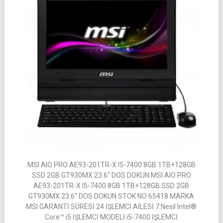
MSI AIO PRO AE93-201TR-X I5-7400 8GB 1TB+128GB
SSD 2GB GT930MX 23.6″ DOS DOKUN MSI AIO PRO
AE93-201TR-X I5-7400 8GB 1TB+128GB SSD 2GB
GT930MX 23.6″ DOS DOKUN STOK NO 65418 MARKA
MSI GARANTİ SÜRESİ 24 İŞLEMCİ AİLESİ 7.Nesil Intel®
Core™ i5 İŞLEMCİ MODELİ i5-7400 İŞLEMCİ