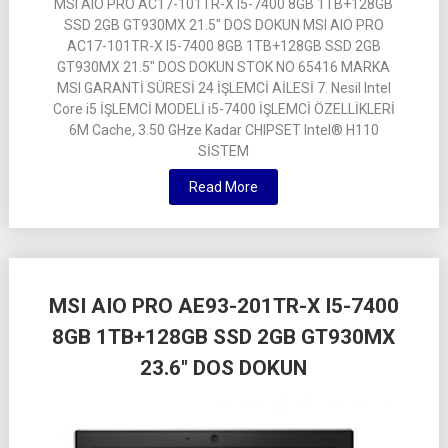
MSI AIO PRO AC17-101TR-X I5-7400 8GB 1TB+128GB
SSD 2GB GT930MX 21.5″ DOS DOKUN MSI AIO PRO
AC17-101TR-X I5-7400 8GB 1TB+128GB SSD 2GB
GT930MX 21.5″ DOS DOKUN STOK NO 65416 MARKA
MSI GARANTİ SÜRESİ 24 İŞLEMCİ AİLESİ 7. Nesil Intel
Core i5 İŞLEMCİ MODELİ i5-7400 İŞLEMCİ ÖZELLİKLERİ
6M Cache, 3.50 GHze Kadar CHIPSET Intel® H110
SİSTEM
Read More
MSI AIO PRO AE93-201TR-X I5-7400
8GB 1TB+128GB SSD 2GB GT930MX
23.6″ DOS DOKUN