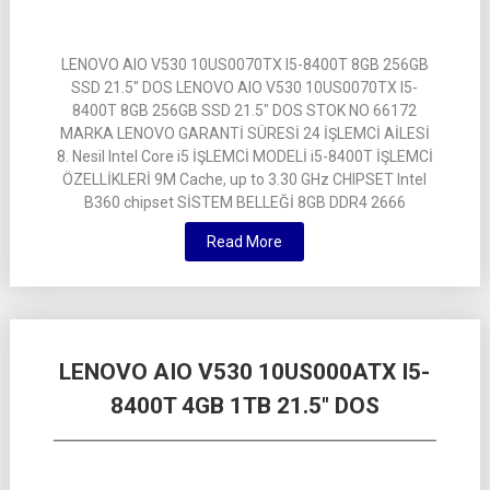
LENOVO AIO V530 10US0070TX I5-8400T 8GB 256GB
SSD 21.5″ DOS LENOVO AIO V530 10US0070TX I5-
8400T 8GB 256GB SSD 21.5″ DOS STOK NO 66172
MARKA LENOVO GARANTİ SÜRESİ 24 İŞLEMCİ AİLESİ
8. Nesil Intel Core i5 İŞLEMCİ MODELİ i5-8400T İŞLEMCİ
ÖZELLİKLERİ 9M Cache, up to 3.30 GHz CHIPSET Intel
B360 chipset SİSTEM BELLEĞİ 8GB DDR4 2666
Read More
LENOVO AIO V530 10US000ATX I5-
8400T 4GB 1TB 21.5″ DOS