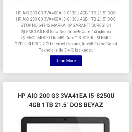
HP AIO 200 G3 3VA40EA I3-8130U 4GB 1TB 21.5″ DOS
HP AIO 200 G3 3VA40EA I3-8130U 4GB 1TB 21.5″ DOS
STOK NO 64942 MARKA HP GARANTİ SÜRESİ 24
İŞLEMCİ AİLESİ 8inci Nesil Intel® Core™ i3 işlemci
İŞLEMCİ MODELİ Intel® Core™ i3-8130U İŞLEMCİ
ÖZELLİKLERİ 2,2 GHz temel frekans, Intel® Turbo Boost
Teknolojisi ile 3,4 GHze kadar,
Read More
HP AIO 200 G3 3VA41EA I5-8250U
4GB 1TB 21.5″ DOS BEYAZ