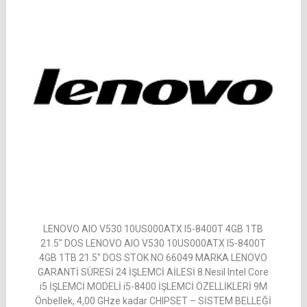
LENOVO AIO V530 10US000ATX I5-8400T 4GB 1TB
21.5″ DOS LENOVO AIO V530 10US000ATX I5-8400T
4GB 1TB 21.5″ DOS STOK NO 66049 MARKA LENOVO
GARANTİ SÜRESİ 24 İŞLEMCİ AİLESİ 8.Nesil Intel Core
i5 İŞLEMCİ MODELİ i5-8400 İŞLEMCİ ÖZELLİKLERİ 9M
Önbellek, 4,00 GHze kadar CHIPSET – SİSTEM BELLEĞİ