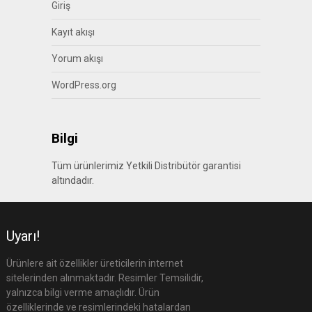
Giriş
Kayıt akışı
Yorum akışı
WordPress.org
Bilgi
Tüm ürünlerimiz Yetkili Distribütör garantisi
altındadır.
Uyarı!
Ürünlere ait özellikler üreticilerin internet
sitelerinden alınmaktadır. Resimler Temsilidir,
yalnızca bilgi verme amaçlıdır. Ürün
özelliklerinde ve resimlerindeki hatalardan