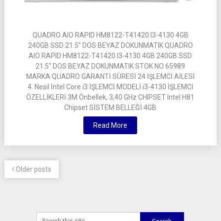
QUADRO AIO RAPID HM8122-T41420 I3-4130 4GB
240GB SSD 21.5″ DOS BEYAZ DOKUNMATIK QUADRO
AIO RAPID HM8122-T41420 I3-4130 4GB 240GB SSD
21.5″ DOS BEYAZ DOKUNMATIK STOK NO 65989
MARKA QUADRO GARANTİ SÜRESİ 24 İŞLEMCİ AİLESİ
4. Nesil İntel Core i3 İŞLEMCİ MODELİ i3-4130 İŞLEMCİ
ÖZELLİKLERİ 3M Önbellek, 3,40 GHz CHIPSET Intel H81
Chipset SİSTEM BELLEĞİ 4GB
Read More
Older posts