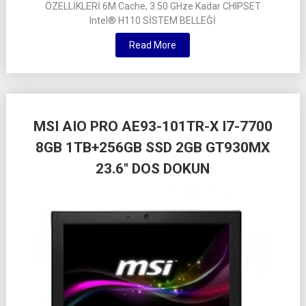
ÖZELLİKLERİ 6M Cache, 3.50 GHze Kadar CHIPSET
Intel® H110 SİSTEM BELLEĞİ
Read More
MSI AIO PRO AE93-101TR-X I7-7700
8GB 1TB+256GB SSD 2GB GT930MX
23.6″ DOS DOKUN