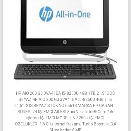
HP AIO 200 G3 3VA41EA I5-8250U 4GB 1TB 21.5″ DOS
BEYAZ HP AIO 200 G3 3VA41EA I5-8250U 4GB 1TB
21.5″ DOS BEYAZ STOK NO 65613 MARKA HP GARANTİ
SÜRESİ 24 İŞLEMCİ AİLESİ 8nci Nesil Intel® Core™ i5
işlemci İŞLEMCİ MODELİ i5-8250U İŞLEMCİ
ÖZELLİKLERİ 1,6 GHz temel frekans, Turbo Boost ile 3,4
GHze kadar, 6 MB