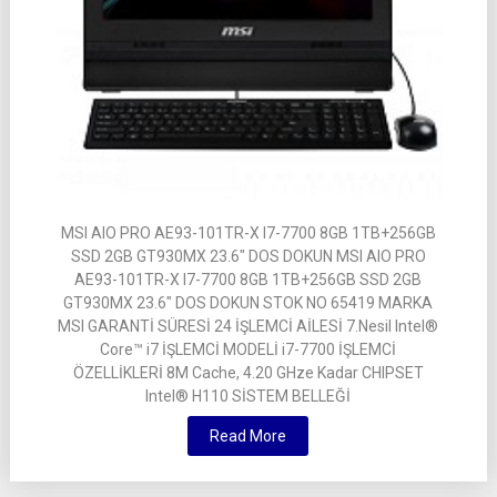
MSI AIO PRO AE93-101TR-X I7-7700 8GB 1TB+256GB
SSD 2GB GT930MX 23.6″ DOS DOKUN MSI AIO PRO
AE93-101TR-X I7-7700 8GB 1TB+256GB SSD 2GB
GT930MX 23.6″ DOS DOKUN STOK NO 65419 MARKA
MSI GARANTİ SÜRESİ 24 İŞLEMCİ AİLESİ 7.Nesil Intel®
Core™ i7 İŞLEMCİ MODELİ i7-7700 İŞLEMCİ
ÖZELLİKLERİ 8M Cache, 4.20 GHze Kadar CHIPSET
Intel® H110 SİSTEM BELLEĞİ
Read More