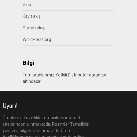
Giriş
Kayıt akışı
Yorum akışı
WordPress.org
Bilgi
Tüm ürünlerimiz Yetkili Distribütör garantisi
altındadır.
Uyarı!
Ürünlere ait özellikler üreticilerin internet
sitelerinden alınmaktadır. Resimler Temsilidir,
yalnızca bilgi verme amaçlıdır. Ürün