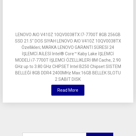
LENOVO AIO V410Z 10QV0038TX I7-7700T 8GB 256GB
SSD 21.5″ DOS SIYAH LENOVO AIO V410Z 10QV0038TX
Özellikleri; MARKA LENOVO GARANTİ SÜRESİ 24
İŞLEMCİ AİLESİ Intel® Core™ Kaby Lake İŞLEMCİ
MODELİ i7-7700T İŞLEMCİ ÖZELLİKLERİ 8M Cache, 2.90
GHz up to 3.80 GHz CHIPSET Intel B250 Chipset SİSTEM
BELLEĞİ 8GB DDR4 2400MHz Max:16GB BELLEK SLOTU
2 SABİT DİSK
Read More