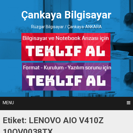
Skip
to
Çankaya Bilgisayar
content
Rüzgar Bilgisayar / Çankaya-ANKARA
MENU
Etiket:
LENOVO AIO V410Z
10QV0038TX