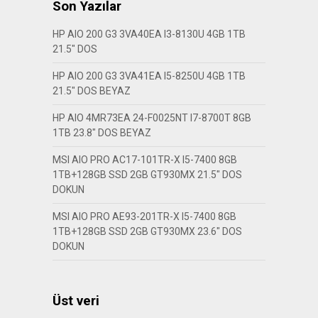
Son Yazılar
HP AIO 200 G3 3VA40EA I3-8130U 4GB 1TB
21.5″ DOS
HP AIO 200 G3 3VA41EA I5-8250U 4GB 1TB
21.5″ DOS BEYAZ
HP AIO 4MR73EA 24-F0025NT I7-8700T 8GB
1TB 23.8″ DOS BEYAZ
MSI AIO PRO AC17-101TR-X I5-7400 8GB
1TB+128GB SSD 2GB GT930MX 21.5″ DOS
DOKUN
MSI AIO PRO AE93-201TR-X I5-7400 8GB
1TB+128GB SSD 2GB GT930MX 23.6″ DOS
DOKUN
Üst veri