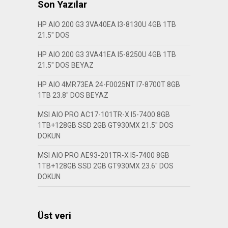
Son Yazılar
HP AIO 200 G3 3VA40EA I3-8130U 4GB 1TB
21.5″ DOS
HP AIO 200 G3 3VA41EA I5-8250U 4GB 1TB
21.5″ DOS BEYAZ
HP AIO 4MR73EA 24-F0025NT I7-8700T 8GB
1TB 23.8″ DOS BEYAZ
MSI AIO PRO AC17-101TR-X I5-7400 8GB
1TB+128GB SSD 2GB GT930MX 21.5″ DOS
DOKUN
MSI AIO PRO AE93-201TR-X I5-7400 8GB
1TB+128GB SSD 2GB GT930MX 23.6″ DOS
DOKUN
Üst veri