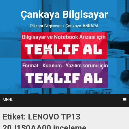
Skip
to
Çankaya Bilgisayar
content
Rüzgar Bilgisayar / Çankaya-ANKARA
MENU
Etiket:
LENOVO TP13
20J1S0AA00 inceleme