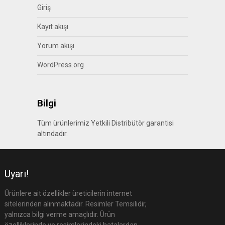
Giriş
Kayıt akışı
Yorum akışı
WordPress.org
Bilgi
Tüm ürünlerimiz Yetkili Distribütör garantisi
altındadır.
Uyarı!
Ürünlere ait özellikler üreticilerin internet
sitelerinden alınmaktadır. Resimler Temsilidir,
yalnızca bilgi verme amaçlıdır. Ürün