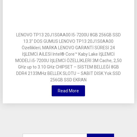
LENOVO TP13 20J1S0AA00 I5-7200U 8GB 256GB SSD
13.3″ DOS GUMUS LENOVO TP13 20J1S0AA00
Özellikleri; MARKA LENOVO GARANTİ SÜRESİ 24
İŞLEMCİ AİLESİ Intel® Core™ Kaby Lake İŞLEMCİ
MODELİ i5-7200U İŞLEMCİ ÖZELLİKLERİ 3M Cache, 2,50
GHz up to 3.10 GHz CHIPSET – SİSTEM BELLEĞİ 8GB
DDR4 2133MHz BELLEK SLOTU – SABİT DİSK Yok SSD
256GB SSD EKRAN
Read More