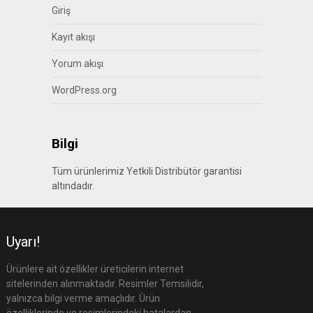
Giriş
Kayıt akışı
Yorum akışı
WordPress.org
Bilgi
Tüm ürünlerimiz Yetkili Distribütör garantisi
altındadır.
Uyarı!
Ürünlere ait özellikler üreticilerin internet
sitelerinden alınmaktadır. Resimler Temsilidir,
yalnızca bilgi verme amaçlıdır. Ürün