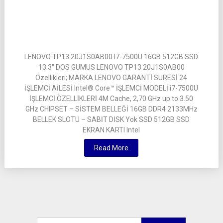
LENOVO TP13 20J1S0AB00 I7-7500U 16GB 512GB SSD
13.3″ DOS GUMUS LENOVO TP13 20J1S0AB00
Özellikleri; MARKA LENOVO GARANTİ SÜRESİ 24
İŞLEMCİ AİLESİ Intel® Core™ İŞLEMCİ MODELİ i7-7500U
İŞLEMCİ ÖZELLİKLERİ 4M Cache, 2,70 GHz up to 3.50
GHz CHIPSET – SİSTEM BELLEĞİ 16GB DDR4 2133MHz
BELLEK SLOTU – SABİT DİSK Yok SSD 512GB SSD
EKRAN KARTI Intel
Read More