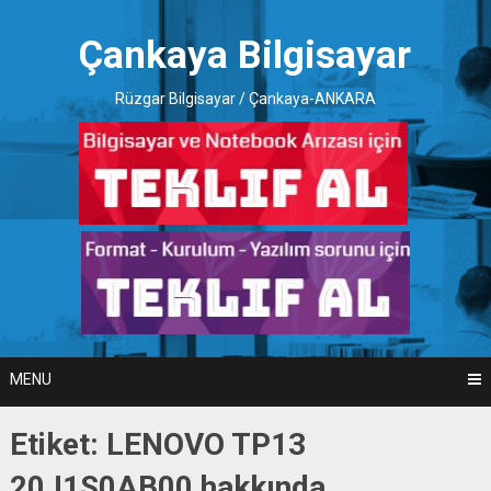
Skip
to
Çankaya Bilgisayar
content
Rüzgar Bilgisayar / Çankaya-ANKARA
MENU
Etiket:
LENOVO TP13
20J1S0AB00 hakkında