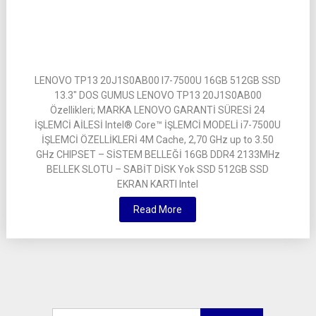
LENOVO TP13 20J1S0AB00 I7-7500U 16GB 512GB SSD
13.3″ DOS GUMUS LENOVO TP13 20J1S0AB00
Özellikleri; MARKA LENOVO GARANTİ SÜRESİ 24
İŞLEMCİ AİLESİ Intel® Core™ İŞLEMCİ MODELİ i7-7500U
İŞLEMCİ ÖZELLİKLERİ 4M Cache, 2,70 GHz up to 3.50
GHz CHIPSET – SİSTEM BELLEĞİ 16GB DDR4 2133MHz
BELLEK SLOTU – SABİT DİSK Yok SSD 512GB SSD
EKRAN KARTI Intel
Read More