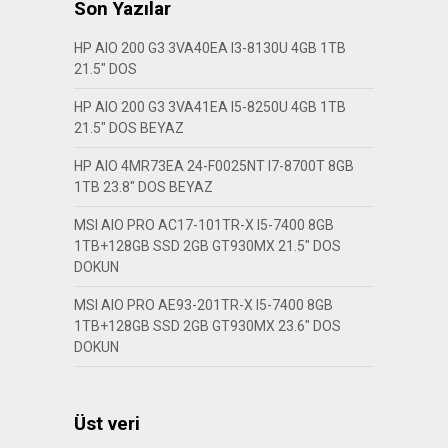
Son Yazılar
HP AIO 200 G3 3VA40EA I3-8130U 4GB 1TB
21.5″ DOS
HP AIO 200 G3 3VA41EA I5-8250U 4GB 1TB
21.5″ DOS BEYAZ
HP AIO 4MR73EA 24-F0025NT I7-8700T 8GB
1TB 23.8″ DOS BEYAZ
MSI AIO PRO AC17-101TR-X I5-7400 8GB
1TB+128GB SSD 2GB GT930MX 21.5″ DOS
DOKUN
MSI AIO PRO AE93-201TR-X I5-7400 8GB
1TB+128GB SSD 2GB GT930MX 23.6″ DOS
DOKUN
Üst veri