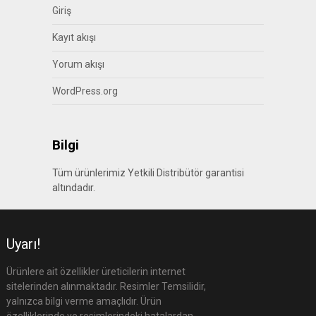
Giriş
Kayıt akışı
Yorum akışı
WordPress.org
Bilgi
Tüm ürünlerimiz Yetkili Distribütör garantisi
altındadır.
Uyarı!
Ürünlere ait özellikler üreticilerin internet
sitelerinden alınmaktadır. Resimler Temsilidir,
yalnızca bilgi verme amaçlıdır. Ürün