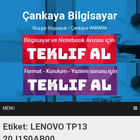
Skip
to
Çankaya Bilgisayar
content
Rüzgar Bilgisayar / Çankaya-ANKARA
MENU
Etiket:
LENOVO TP13
20J1S0AB00