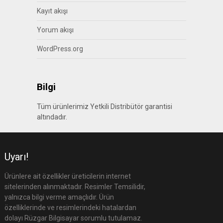
Kayıt akışı
Yorum akışı
WordPress.org
Bilgi
Tüm ürünlerimiz Yetkili Distribütör garantisi
altındadır.
Uyarı!
Ürünlere ait özellikler üreticilerin internet
sitelerinden alınmaktadır. Resimler Temsilidir,
yalnızca bilgi verme amaçlıdır. Ürün
özelliklerinde ve resimlerindeki hatalardan
dolayı Rüzgar Bilgisayar sorumlu tutulamaz.