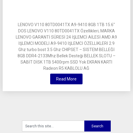
LENOVO V110 80TD0041TX A9-9410 8GB 1TB 15.6″
DOS LENOVO V110 80TD0041TX Özellikleri; MARKA
LENOVO GARANTİ SÜRESİ 24 İŞLEMCİ AİLESİ AMD A9
İŞLEMCİ MODELİ A9-9410 İŞLEMCİ ÖZELLİKLERİ 2.9
Ghz turbo bost 3.5 Ghz CHIPSET – SİSTEM BELLEĞİ
8GB DDR4-2133Mhz Bellek Desteği BELLEK SLOTU –
SABİT DİSK 1TB 5400rpm SSD Yok EKRAN KARTI
Radeon R5 KABLOLU AĞ
Read More