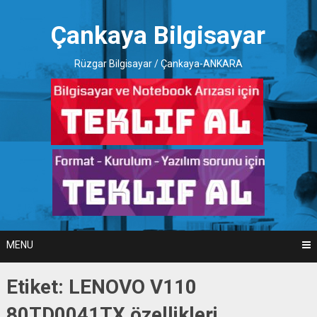
Skip
to
Çankaya Bilgisayar
content
Rüzgar Bilgisayar / Çankaya-ANKARA
MENU
Etiket:
LENOVO V110
80TD0041TX özellikleri