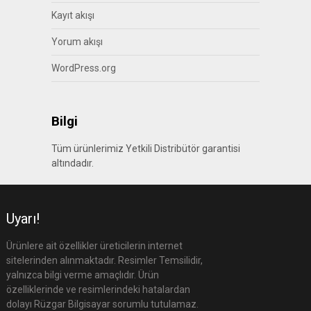
Kayıt akışı
Yorum akışı
WordPress.org
Bilgi
Tüm ürünlerimiz Yetkili Distribütör garantisi
altındadır.
Uyarı!
Ürünlere ait özellikler üreticilerin internet
sitelerinden alınmaktadır. Resimler Temsilidir,
yalnızca bilgi verme amaçlıdır. Ürün
özelliklerinde ve resimlerindeki hatalardan
dolayı Rüzgar Bilgisayar sorumlu tutulamaz.