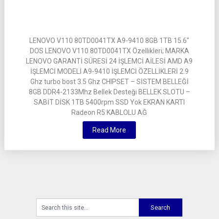
LENOVO V110 80TD0041TX A9-9410 8GB 1TB 15.6″
DOS LENOVO V110 80TD0041TX Özellikleri; MARKA
LENOVO GARANTİ SÜRESİ 24 İŞLEMCİ AİLESİ AMD A9
İŞLEMCİ MODELİ A9-9410 İŞLEMCİ ÖZELLİKLERİ 2.9
Ghz turbo bost 3.5 Ghz CHIPSET – SİSTEM BELLEĞİ
8GB DDR4-2133Mhz Bellek Desteği BELLEK SLOTU –
SABİT DİSK 1TB 5400rpm SSD Yok EKRAN KARTI
Radeon R5 KABLOLU AĞ
Read More