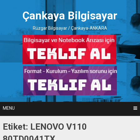
Skip
to
Çankaya Bilgisayar
content
Rüzgar Bilgisayar / Çankaya-ANKARA
MENU
Etiket:
LENOVO V110
80TD0041TX