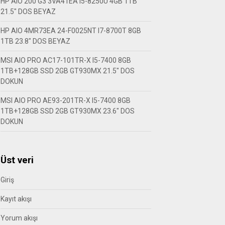
HP AIO 200 G3 3VA41EA I5-8250U 4GB 1TB
21.5″ DOS BEYAZ
HP AIO 4MR73EA 24-F0025NT I7-8700T 8GB
1TB 23.8″ DOS BEYAZ
MSI AIO PRO AC17-101TR-X I5-7400 8GB
1TB+128GB SSD 2GB GT930MX 21.5″ DOS
DOKUN
MSI AIO PRO AE93-201TR-X I5-7400 8GB
1TB+128GB SSD 2GB GT930MX 23.6″ DOS
DOKUN
Üst veri
Giriş
Kayıt akışı
Yorum akışı