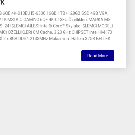
TK
G 6QE 4K-013EU I5-6300 16GB 1TB+128GB SSD 4GB VGA
TK MSI AIO GAMING 6QE 4K-013EU Özellikleri; MARKA MSI
 24 İŞLEMCİ AİLESİ Intel® Core™ Skylake İŞLEMCİ MODELİ
MCİ ÖZELLİKLERİ 6M Cache, 3.20 GHz CHIPSET Intel HM170
İ 2 x 8GB DDR4 2133MHz Maksimum Hafıza 32GB BELLEK
Read More