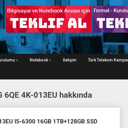
urulumu
Notebook
İletişim
Türk Telekom Kampan
 6QE 4K-013EU hakkında
13EU I5-6300 16GB 1TB+128GB SSD