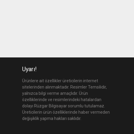
Uyarı!
Ürünlere ait özellikler üreticilerin internet
sitelerinden alınmaktadır. Resimler Temsilidir,
yalnızca bilgi verme amaçlıdır. Ürün
özelliklerinde ve resimlerindeki hatalardan
dolayı Rüzgar Bilgisayar sorumlu tutulamaz.
Üreticilerin ürün özelliklerinde haber vermeden
değişiklik yapma hakları saklıdır.