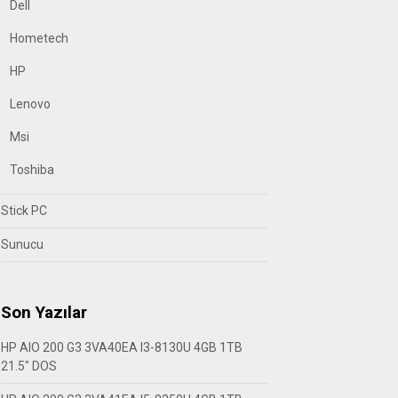
Dell
Hometech
HP
Lenovo
Msi
Toshiba
Stick PC
Sunucu
Son Yazılar
HP AIO 200 G3 3VA40EA I3-8130U 4GB 1TB
21.5″ DOS