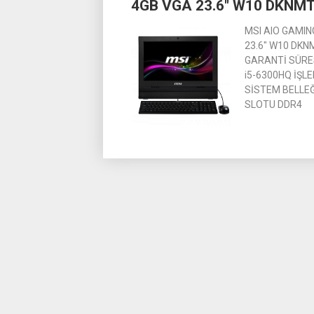
4GB VGA 23.6″ W10 DKNM
MSI AIO GAMIN
23.6″ W10 DKNM
GARANTİ SÜRESİ
i5-6300HQ İŞLE
SİSTEM BELLEĞ
SLOTU DDR4