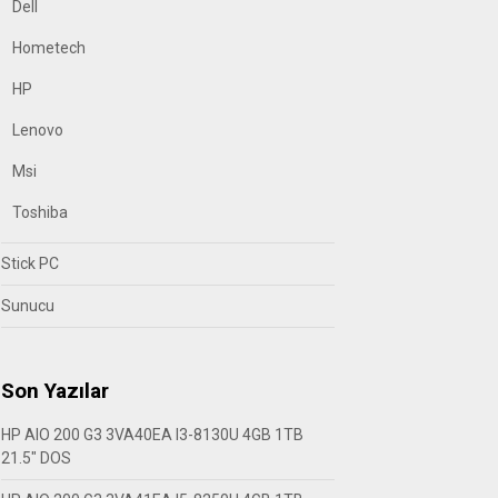
Dell
Hometech
HP
Lenovo
Msi
Toshiba
Stick PC
Sunucu
Son Yazılar
HP AIO 200 G3 3VA40EA I3-8130U 4GB 1TB
21.5″ DOS