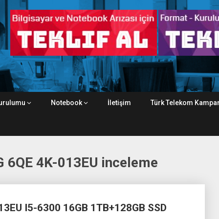
urulumu
Notebook
İletişim
Türk Telekom Kampan
 6QE 4K-013EU inceleme
13EU I5-6300 16GB 1TB+128GB SSD