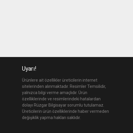
Uyarı!
Ürünlere ait özellikler üreticilerin internet
sitelerinden alınmaktadır. Resimler Temsilidir,
yalnızca bilgi verme amaçlıdır. Ürün
özelliklerinde ve resimlerindeki hatalardan
dolayı Rüzgar Bilgisayar sorumlu tutulamaz.
Üreticilerin ürün özelliklerinde haber vermeden
değişiklik yapma hakları saklıdır.