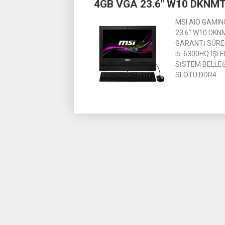
4GB VGA 23.6″ W10 DKNM
MSI AIO GAMIN
23.6″ W10 DKNM
GARANTİ SÜRESİ
i5-6300HQ İŞLE
SİSTEM BELLEĞ
SLOTU DDR4