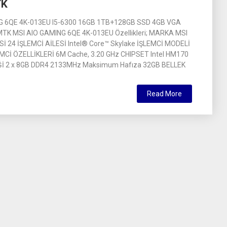
TK
G 6QE 4K-013EU I5-6300 16GB 1TB+128GB SSD 4GB VGA
TK MSI AIO GAMING 6QE 4K-013EU Özellikleri; MARKA MSI
 24 İŞLEMCİ AİLESİ Intel® Core™ Skylake İŞLEMCİ MODELİ
MCİ ÖZELLİKLERİ 6M Cache, 3.20 GHz CHIPSET Intel HM170
İ 2 x 8GB DDR4 2133MHz Maksimum Hafıza 32GB BELLEK
Read More