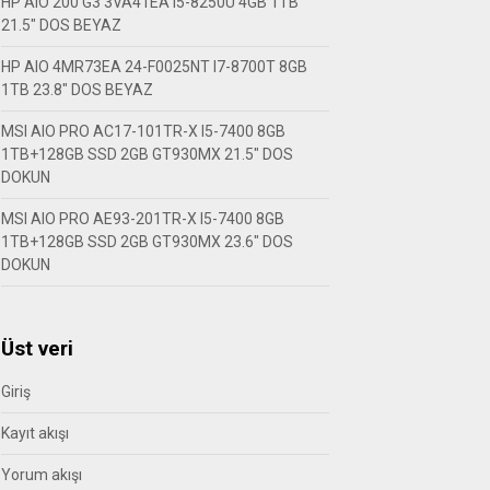
HP AIO 200 G3 3VA41EA I5-8250U 4GB 1TB
21.5″ DOS BEYAZ
HP AIO 4MR73EA 24-F0025NT I7-8700T 8GB
1TB 23.8″ DOS BEYAZ
MSI AIO PRO AC17-101TR-X I5-7400 8GB
1TB+128GB SSD 2GB GT930MX 21.5″ DOS
DOKUN
MSI AIO PRO AE93-201TR-X I5-7400 8GB
1TB+128GB SSD 2GB GT930MX 23.6″ DOS
DOKUN
Üst veri
Giriş
Kayıt akışı
Yorum akışı