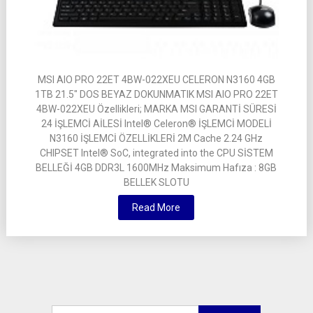
MSI AIO PRO 22ET 4BW-022XEU CELERON N3160 4GB
1TB 21.5″ DOS BEYAZ DOKUNMATIK MSI AIO PRO 22ET
4BW-022XEU Özellikleri; MARKA MSI GARANTİ SÜRESİ
24 İŞLEMCİ AİLESİ Intel® Celeron® İŞLEMCİ MODELİ
N3160 İŞLEMCİ ÖZELLİKLERİ 2M Cache 2.24 GHz
CHIPSET Intel® SoC, integrated into the CPU SİSTEM
BELLEĞİ 4GB DDR3L 1600MHz Maksimum Hafıza : 8GB
BELLEK SLOTU
Read More