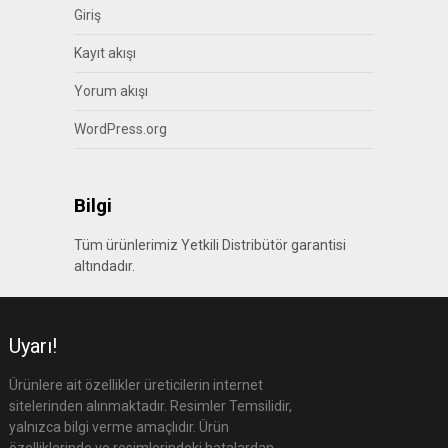
Giriş
Kayıt akışı
Yorum akışı
WordPress.org
Bilgi
Tüm ürünlerimiz Yetkili Distribütör garantisi
altındadır.
Uyarı!
Ürünlere ait özellikler üreticilerin internet
sitelerinden alınmaktadır. Resimler Temsilidir,
yalnızca bilgi verme amaçlıdır. Ürün