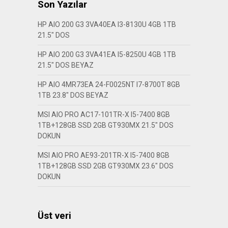
Son Yazılar
HP AIO 200 G3 3VA40EA I3-8130U 4GB 1TB
21.5″ DOS
HP AIO 200 G3 3VA41EA I5-8250U 4GB 1TB
21.5″ DOS BEYAZ
HP AIO 4MR73EA 24-F0025NT I7-8700T 8GB
1TB 23.8″ DOS BEYAZ
MSI AIO PRO AC17-101TR-X I5-7400 8GB
1TB+128GB SSD 2GB GT930MX 21.5″ DOS
DOKUN
MSI AIO PRO AE93-201TR-X I5-7400 8GB
1TB+128GB SSD 2GB GT930MX 23.6″ DOS
DOKUN
Üst veri