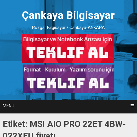
Skip
to
Çankaya Bilgisayar
content
Rüzgar Bilgisayar / Çankaya-ANKARA
MENU
Etiket:
MSI AIO PRO 22ET 4BW-
022XEU fiyatı