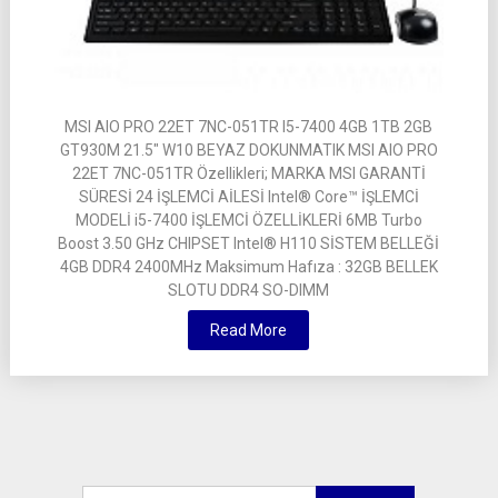
MSI AIO PRO 22ET 7NC-051TR I5-7400 4GB 1TB 2GB
GT930M 21.5″ W10 BEYAZ DOKUNMATIK MSI AIO PRO
22ET 7NC-051TR Özellikleri; MARKA MSI GARANTİ
SÜRESİ 24 İŞLEMCİ AİLESİ Intel® Core™ İŞLEMCİ
MODELİ i5-7400 İŞLEMCİ ÖZELLİKLERİ 6MB Turbo
Boost 3.50 GHz CHIPSET Intel® H110 SİSTEM BELLEĞİ
4GB DDR4 2400MHz Maksimum Hafıza : 32GB BELLEK
SLOTU DDR4 SO-DIMM
Read More