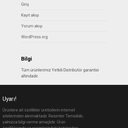
Giriş
Kayıt akışı
Yorum akışı
WordPress.org
Bilgi
Tüm ürünlerimiz Yetkili Distribütör garantisi
altındadır.
Uyarı!
Ürünlere ait özellikler üreticilerin internet
sitelerinden alınmaktadır. Resimler Temsilidir,
yalnızca bilgi verme amaçlıdır. Ürün