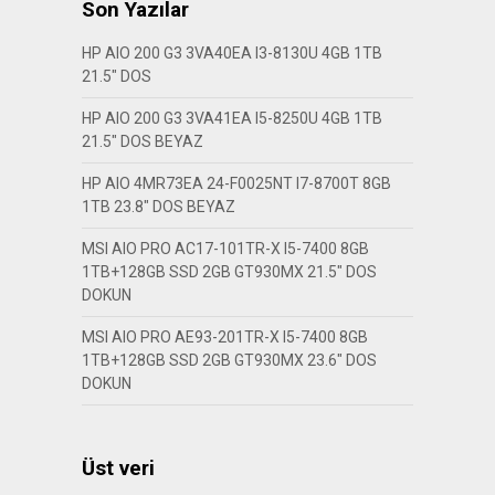
Son Yazılar
HP AIO 200 G3 3VA40EA I3-8130U 4GB 1TB
21.5″ DOS
HP AIO 200 G3 3VA41EA I5-8250U 4GB 1TB
21.5″ DOS BEYAZ
HP AIO 4MR73EA 24-F0025NT I7-8700T 8GB
1TB 23.8″ DOS BEYAZ
MSI AIO PRO AC17-101TR-X I5-7400 8GB
1TB+128GB SSD 2GB GT930MX 21.5″ DOS
DOKUN
MSI AIO PRO AE93-201TR-X I5-7400 8GB
1TB+128GB SSD 2GB GT930MX 23.6″ DOS
DOKUN
Üst veri