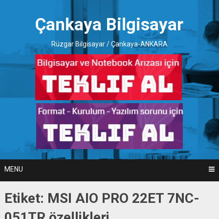
Skip
to
Çankaya Bilgisayar
content
Rüzgar Bilgisayar / Çankaya-ANKARA
MENU
Etiket:
MSI AIO PRO 22ET 7NC-
051TR özellikleri