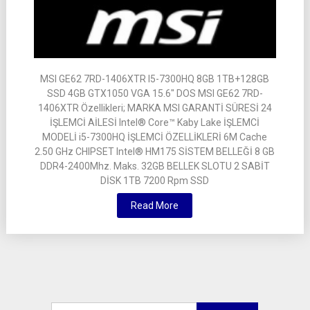
MSI GE62 7RD-1406XTR I5-7300HQ 8GB 1TB+128GB
SSD 4GB GTX1050 VGA 15.6″ DOS MSI GE62 7RD-
1406XTR Özellikleri; MARKA MSI GARANTİ SÜRESİ 24
İŞLEMCİ AİLESİ Intel® Core™ Kaby Lake İŞLEMCİ
MODELİ i5-7300HQ İŞLEMCİ ÖZELLİKLERİ 6M Cache
2.50 GHz CHIPSET Intel® HM175 SİSTEM BELLEĞİ 8 GB
DDR4-2400Mhz. Maks. 32GB BELLEK SLOTU 2 SABİT
DİSK 1TB 7200 Rpm SSD
Read More