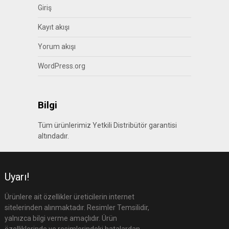
Giriş
Kayıt akışı
Yorum akışı
WordPress.org
Bilgi
Tüm ürünlerimiz Yetkili Distribütör garantisi
altındadır.
Uyarı!
Ürünlere ait özellikler üreticilerin internet
sitelerinden alınmaktadır. Resimler Temsilidir,
yalnızca bilgi verme amaçlıdır. Ürün