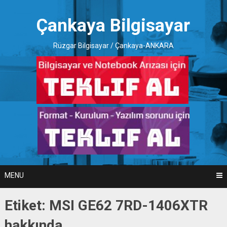
Skip
to
Çankaya Bilgisayar
content
Rüzgar Bilgisayar / Çankaya-ANKARA
MENU
Etiket:
MSI GE62 7RD-1406XTR
hakkında