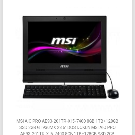
MSI AIO PRO AE93-201TR-X I5-7400 8GB 1TB+128GB
SSD 2GB GT930MX 23.6″ DOS DOKUN MSI AIO PRO
AE93-201TR-X I5-7400 8GB 1TB+128GB SSD 2GB