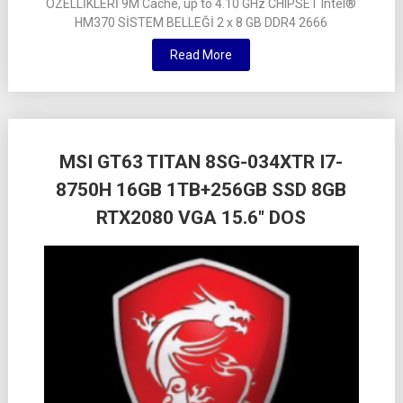
ÖZELLİKLERİ 9M Cache, up to 4.10 GHz CHIPSET Intel®
HM370 SİSTEM BELLEĞİ 2 x 8 GB DDR4 2666
Read More
MSI GT63 TITAN 8SG-034XTR I7-
8750H 16GB 1TB+256GB SSD 8GB
RTX2080 VGA 15.6″ DOS