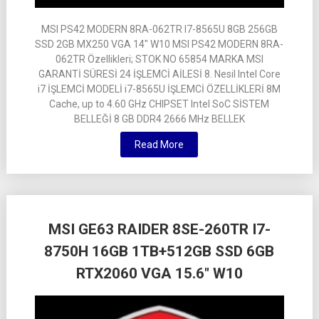
MSI PS42 MODERN 8RA-062TR I7-8565U 8GB 256GB
SSD 2GB MX250 VGA 14″ W10 MSI PS42 MODERN 8RA-
062TR Özellikleri; STOK NO 65854 MARKA MSI
GARANTİ SÜRESİ 24 İŞLEMCİ AİLESİ 8. Nesil Intel Core
i7 İŞLEMCİ MODELİ i7-8565U İŞLEMCİ ÖZELLİKLERİ 8M
Cache, up to 4.60 GHz CHIPSET Intel SoC SİSTEM
BELLEĞİ 8 GB DDR4 2666 MHz BELLEK
Read More
MSI GE63 RAIDER 8SE-260TR I7-
8750H 16GB 1TB+512GB SSD 6GB
RTX2060 VGA 15.6″ W10