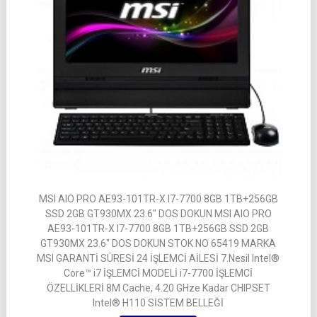
MSI AIO PRO AE93-101TR-X I7-7700 8GB 1TB+256GB
SSD 2GB GT930MX 23.6″ DOS DOKUN MSI AIO PRO
AE93-101TR-X I7-7700 8GB 1TB+256GB SSD 2GB
GT930MX 23.6″ DOS DOKUN STOK NO 65419 MARKA
MSI GARANTİ SÜRESİ 24 İŞLEMCİ AİLESİ 7.Nesil Intel®
Core™ i7 İŞLEMCİ MODELİ i7-7700 İŞLEMCİ
ÖZELLİKLERİ 8M Cache, 4.20 GHze Kadar CHIPSET
Intel® H110 SİSTEM BELLEĞİ