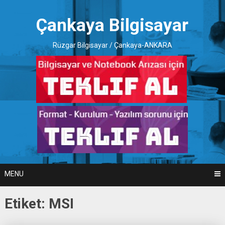
Skip
to
Çankaya Bilgisayar
content
Rüzgar Bilgisayar / Çankaya-ANKARA
MENU
Etiket:
MSI