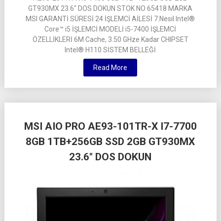
GT930MX 23.6″ DOS DOKUN STOK NO 65418 MARKA
MSI GARANTİ SÜRESİ 24 İŞLEMCİ AİLESİ 7.Nesil Intel®
Core™ i5 İŞLEMCİ MODELİ i5-7400 İŞLEMCİ
ÖZELLİKLERİ 6M Cache, 3.50 GHze Kadar CHIPSET
Intel® H110 SİSTEM BELLEĞİ
Read More
MSI AIO PRO AE93-101TR-X I7-7700
8GB 1TB+256GB SSD 2GB GT930MX
23.6″ DOS DOKUN