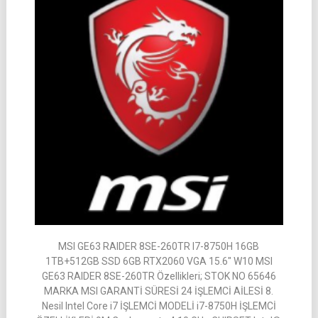
MSI GE63 RAIDER 8SE-260TR I7-8750H 16GB
1TB+512GB SSD 6GB RTX2060 VGA 15.6″ W10 MSI
GE63 RAIDER 8SE-260TR Özellikleri; STOK NO 65646
MARKA MSI GARANTİ SÜRESİ 24 İŞLEMCİ AİLESİ 8.
Nesil Intel Core i7 İŞLEMCİ MODELİ i7-8750H İŞLEMCİ