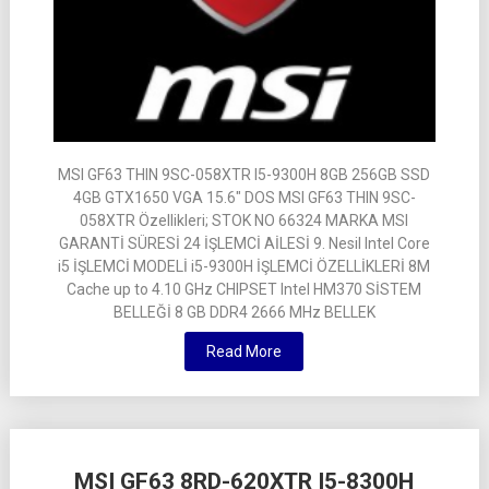
MSI GF63 THIN 9SC-058XTR I5-9300H 8GB 256GB SSD
4GB GTX1650 VGA 15.6″ DOS MSI GF63 THIN 9SC-
058XTR Özellikleri; STOK NO 66324 MARKA MSI
GARANTİ SÜRESİ 24 İŞLEMCİ AİLESİ 9. Nesil Intel Core
i5 İŞLEMCİ MODELİ i5-9300H İŞLEMCİ ÖZELLİKLERİ 8M
Cache up to 4.10 GHz CHIPSET Intel HM370 SİSTEM
BELLEĞİ 8 GB DDR4 2666 MHz BELLEK
Read More
MSI GF63 8RD-620XTR I5-8300H