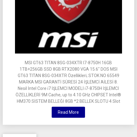
MSI GT63 TITAN 8SG-034XTR I7-8750H 16GB
1TB+256GB SSD 8GB RTX2080 VGA 15.6″ DOS MSI
GT63 TITAN 8SG-034XTR Özellikleri; STOK NO 65549
MARKA MSI GARANTİ SÜRESİ 24 İŞLEMCİ AİLESİ 8.
Nesil İntel Core i7 İŞLEMCİ MODELİ i7-8750H İŞLEMCİ
ÖZELLİKLERİ 9M Cache, up to 4.10 GHz CHIPSET Intel®
HM370 SİSTEM BELLEĞİ 8GB *2 BELLEK SLOTU 4 Slot
Read More