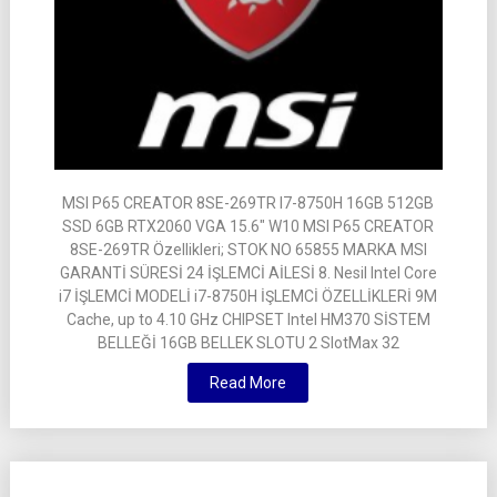
MSI P65 CREATOR 8SE-269TR I7-8750H 16GB 512GB
SSD 6GB RTX2060 VGA 15.6″ W10 MSI P65 CREATOR
8SE-269TR Özellikleri; STOK NO 65855 MARKA MSI
GARANTİ SÜRESİ 24 İŞLEMCİ AİLESİ 8. Nesil Intel Core
i7 İŞLEMCİ MODELİ i7-8750H İŞLEMCİ ÖZELLİKLERİ 9M
Cache, up to 4.10 GHz CHIPSET Intel HM370 SİSTEM
BELLEĞİ 16GB BELLEK SLOTU 2 SlotMax 32
Read More