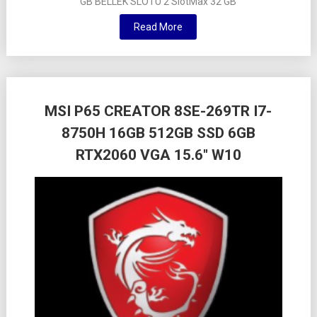
GB BELLEK SLOTU 2 SlotMax 32 GB
Read More
MSI P65 CREATOR 8SE-269TR I7-
8750H 16GB 512GB SSD 6GB
RTX2060 VGA 15.6″ W10