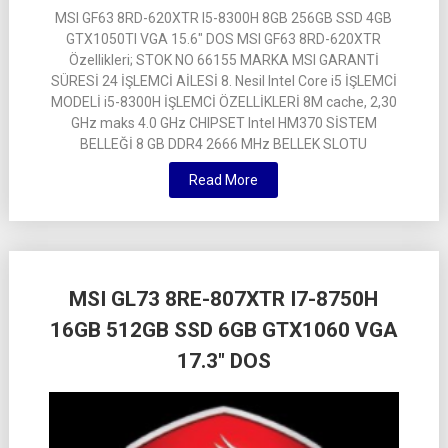
MSI GF63 8RD-620XTR I5-8300H 8GB 256GB SSD 4GB
GTX1050TI VGA 15.6″ DOS MSI GF63 8RD-620XTR
Özellikleri; STOK NO 66155 MARKA MSI GARANTİ
SÜRESİ 24 İŞLEMCİ AİLESİ 8. Nesil Intel Core i5 İŞLEMCİ
MODELİ i5-8300H İŞLEMCİ ÖZELLİKLERİ 8M cache, 2,30
GHz maks 4.0 GHz CHIPSET Intel HM370 SİSTEM
BELLEĞİ 8 GB DDR4 2666 MHz BELLEK SLOTU
Read More
MSI GL73 8RE-807XTR I7-8750H
16GB 512GB SSD 6GB GTX1060 VGA
17.3″ DOS