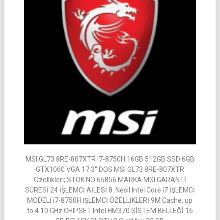
MSI GL73 8RE-807XTR I7-8750H 16GB 512GB SSD 6GB
GTX1060 VGA 17.3″ DOS MSI GL73 8RE-807XTR
Özellikleri; STOK NO 65856 MARKA MSI GARANTİ
SÜRESİ 24 İŞLEMCİ AİLESİ 8. Nesil Intel Core i7 İŞLEMCİ
MODELİ i7-8750H İŞLEMCİ ÖZELLİKLERİ 9M Cache, up
to 4.10 GHz CHIPSET Intel HM370 SİSTEM BELLEĞİ 16