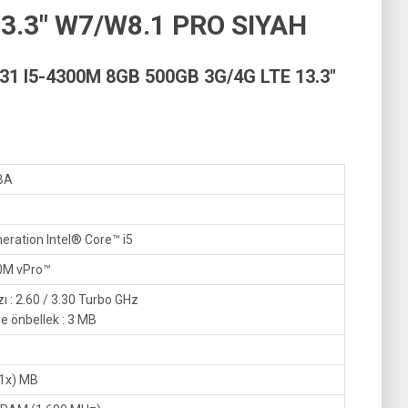
3.3″ W7/W8.1 PRO SIYAH
1 I5-4300M 8GB 500GB 3G/4G LTE 13.3″
;
BA
eration Intel® Core™ i5
0M vPro™
zı : 2.60 / 3.30 Turbo GHz
ye önbellek : 3 MB
(1x) MB