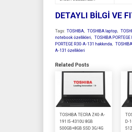
DETAYLI BİLGİ VE F
Tags:
TOSHIBA
,
TOSHIBA laptop
,
TOSHIB
notebook özellikleri
,
TOSHIBA PORTEGE 
PORTEGE R30-A-131 hakkında
,
TOSHIBA
A-131 özellikleri
Related Posts
TOSHIBA TECRA Z40-A-
TO
191 I5-4310U 8GB
D-1
500GB+8GB SSD 3G/4G
512