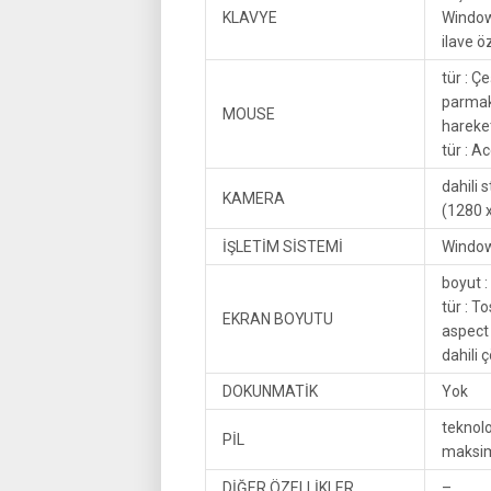
KLAVYE
Windows
ilave ö
tür : Ç
parmak
MOUSE
hareket
tür : A
dahili
KAMERA
(1280 
İŞLETİM SİSTEMİ
Window
boyut :
tür : T
EKRAN BOYUTU
aspect 
dahili 
DOKUNMATİK
Yok
teknoloj
PİL
maksim
DİĞER ÖZELLİKLER
–