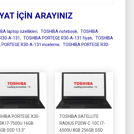
IYAT İÇİN ARAYINIZ
A laptop özellikleri
,
TOSHIBA notebook
,
TOSHIBA
R30-A-131
,
TOSHIBA PORTEGE R30-A-131 fiyatı
,
TOSHIBA
 PORTEGE R30-A-131 inceleme
,
TOSHIBA PORTEGE R30-
SHIBA PORTEGE X30-
TOSHIBA SATELLITE
0K I7-7500U 16GB
RADIUS P20W-C-10C I7-
GB SSD 13.3″
6500U 8GB 256GB SSD