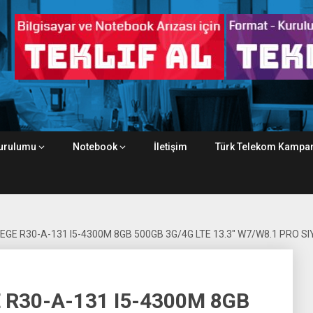
urulumu
Notebook
İletişim
Türk Telekom Kampan
GE R30-A-131 I5-4300M 8GB 500GB 3G/4G LTE 13.3″ W7/W8.1 PRO S
R30-A-131 I5-4300M 8GB