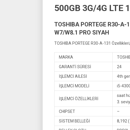
500GB 3G/4G LTE 1
TOSHIBA PORTEGE R30-A-13
W7/W8.1 PRO SIYAH
TOSHIBA PORTEGE R30-A-131 Özellikleri
MARKA
TOSHI
GARANTİ SÜRESİ
24
İŞLEMCİ AİLESİ
4th gen
İŞLEMCİ MODELİ
i5-430
saat hı
İŞLEMCİ ÖZELLİKLERİ
3. sevi
CHIPSET
–
SİSTEM BELLEĞİ
8,192 