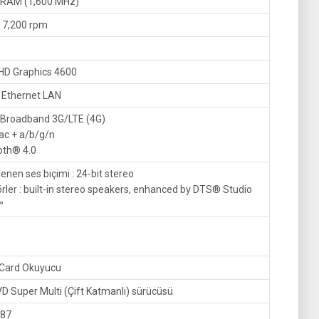
RAM (1,600 MHz)
 7,200 rpm
 HD Graphics 4600
t Ethernet LAN
 Broadband 3G/LTE (4G)
ac + a/b/g/n
oth® 4.0
enen ses biçimi : 24-bit stereo
rler : built-in stereo speakers, enhanced by DTS® Studio
™
Card Okuyucu
D Super Multi (Çift Katmanlı) sürücüsü
 87