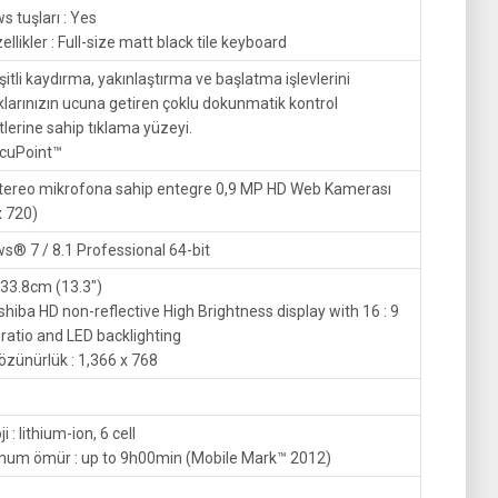
 tuşları : Yes
zellikler : Full-size matt black tile keyboard
eşitli kaydırma, yakınlaştırma ve başlatma işlevlerini
larınızın ucuna getiren çoklu dokunmatik kontrol
lerine sahip tıklama yüzeyi.
ccuPoint™
 stereo mikrofona sahip entegre 0,9 MP HD Web Kamerası
x 720)
s® 7 / 8.1 Professional 64-bit
 33.8cm (13.3″)
oshiba HD non-reflective High Brightness display with 16 : 9
ratio and LED backlighting
çözünürlük : 1,366 x 768
i : lithium-ion, 6 cell
um ömür : up to 9h00min (Mobile Mark™ 2012)