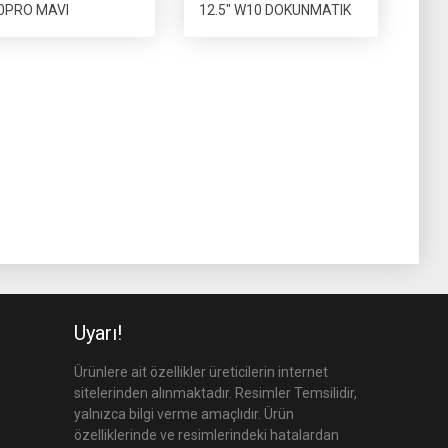
0PRO MAVI
12.5″ W10 DOKUNMATIK
Uyarı!
Ürünlere ait özellikler üreticilerin internet
sitelerinden alınmaktadır. Resimler Temsilidir,
yalnızca bilgi verme amaçlıdır. Ürün
özelliklerinde ve resimlerindeki hatalardan