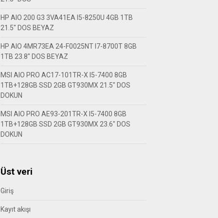
HP AIO 200 G3 3VA41EA I5-8250U 4GB 1TB
21.5″ DOS BEYAZ
HP AIO 4MR73EA 24-F0025NT I7-8700T 8GB
1TB 23.8″ DOS BEYAZ
MSI AIO PRO AC17-101TR-X I5-7400 8GB
1TB+128GB SSD 2GB GT930MX 21.5″ DOS
DOKUN
MSI AIO PRO AE93-201TR-X I5-7400 8GB
1TB+128GB SSD 2GB GT930MX 23.6″ DOS
DOKUN
Üst veri
Giriş
Kayıt akışı