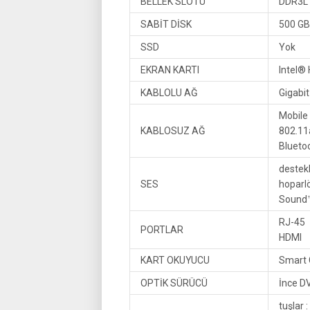
BELLEK SLOTU
DDR3L 
SABİT DİSK
500 GB
SSD
Yok
EKRAN KARTI
Intel®
KABLOLU AĞ
Gigabi
Mobile
KABLOSUZ AĞ
802.11
Blueto
destekl
SES
hoparlö
Sound
RJ-45
PORTLAR
HDMI
KART OKUYUCU
Smart 
OPTİK SÜRÜCÜ
İnce DV
tuşlar :