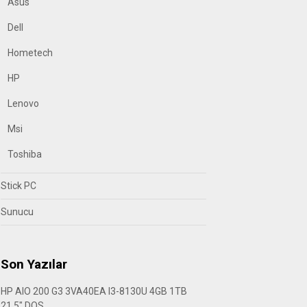
Asus
Dell
Hometech
HP
Lenovo
Msi
Toshiba
Stick PC
Sunucu
Son Yazılar
HP AIO 200 G3 3VA40EA I3-8130U 4GB 1TB
21.5″ DOS