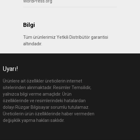
WordPress.org
Bilgi
Tüm ürünlerimiz Yetkili Distribütör garantisi
altındadır.
Uyarı!
Ürünlere ait özellikler üreticilerin internet
sitelerinden alınmaktadır. Resimler Temsilidir,
yalnızca bilgi verme amaçlıdır. Ürün
özelliklerinde ve resimlerindeki hatalardan
dolayı Rüzgar Bilgisayar sorumlu tutulamaz.
Üreticilerin ürün özelliklerinde haber vermeden
değişiklik yapma hakları saklıdır.