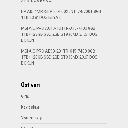
21.5″ DOS BEYAZ
HP AIO 4MR73EA 24-F0025NT I7-8700T 8GB
1TB 23.8″ DOS BEYAZ
MSI AIO PRO AC17-101TR-X I5-7400 8GB
1TB+128GB SSD 2GB GT930MX 21.5″ DOS
DOKUN
MSI AIO PRO AE93-201TR-X I5-7400 8GB
1TB+128GB SSD 2GB GT930MX 23.6″ DOS
DOKUN
Üst veri
Giriş
Kayıt akışı
Yorum akışı