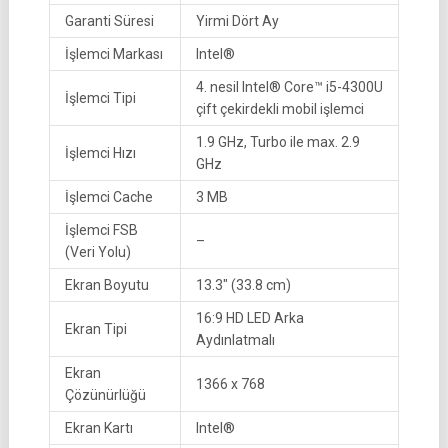
Garanti Süresi
Yirmi Dört Ay
İşlemci Markası
Intel®
4. nesil Intel® Core™ i5-4300U
İşlemci Tipi
çift çekirdekli mobil işlemci
1.9 GHz, Turbo ile max. 2.9
İşlemci Hızı
GHz
İşlemci Cache
3 MB
İşlemci FSB
–
(Veri Yolu)
Ekran Boyutu
13.3″ (33.8 cm)
16:9 HD LED Arka
Ekran Tipi
Aydınlatmalı
Ekran
1366 x 768
Çözünürlüğü
Ekran Kartı
Intel®