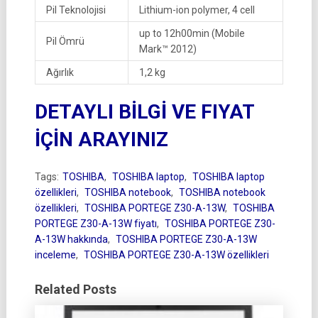
Pil Teknolojisi
Lithium-ion polymer, 4 cell
up to 12h00min (Mobile
Pil Ömrü
Mark™ 2012)
Ağırlık
1,2 kg
DETAYLI BİLGİ VE FIYAT
İÇİN ARAYINIZ
Tags:
TOSHIBA
,
TOSHIBA laptop
,
TOSHIBA laptop
özellikleri
,
TOSHIBA notebook
,
TOSHIBA notebook
özellikleri
,
TOSHIBA PORTEGE Z30-A-13W
,
TOSHIBA
PORTEGE Z30-A-13W fiyatı
,
TOSHIBA PORTEGE Z30-
A-13W hakkında
,
TOSHIBA PORTEGE Z30-A-13W
inceleme
,
TOSHIBA PORTEGE Z30-A-13W özellikleri
Related Posts