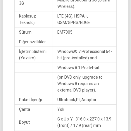
Mobile Broadband 3G (Sierra
3G
Wireless).
Kablosuz
LTE (4G), HSPA+,
Teknoloji
GSM/GPRS/EDGE
Sürüm
EM7305
Diğer özellikler
İşletim Sistemi
Windows® 7 Professional 64-
(Yazılım)
bit (pre-installed) and
Windows 8.1 Pro 64-bit
(on DVD only; upgrade to
Windows 8 requires an
external DVD player).
Paket İçeriği
Ultrabook,Pil,Adaptör
Çanta
Yok
G x U x Y : 316.0 x 227.0 x 13.9
Boyut
(front) / 17.9 (rear) mm