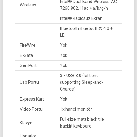
Intel® Dual Band Wireless-AC
Wireless
7260 802.11ac + a/b/g/n
Intel® Kablosuz Ekran
Bluetooth Bluetooth® 4.0 +
LE.
FireWire
Yok
E-Sata
Yok
Seri Port
Yok
3 × USB 3.0 (left one
Usb Portu
supporting Sleep-and-
Charge)
Express Kart
Yok
Video Portu
1x harici monitör
Full-size matt black tile
Klavye
backlit keyboard
Hoparlör