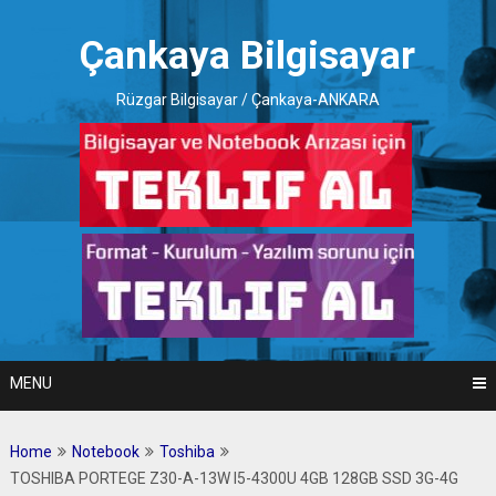
Skip
to
Çankaya Bilgisayar
content
Rüzgar Bilgisayar / Çankaya-ANKARA
MENU
Home
Notebook
Toshiba
TOSHIBA PORTEGE Z30-A-13W I5-4300U 4GB 128GB SSD 3G-4G