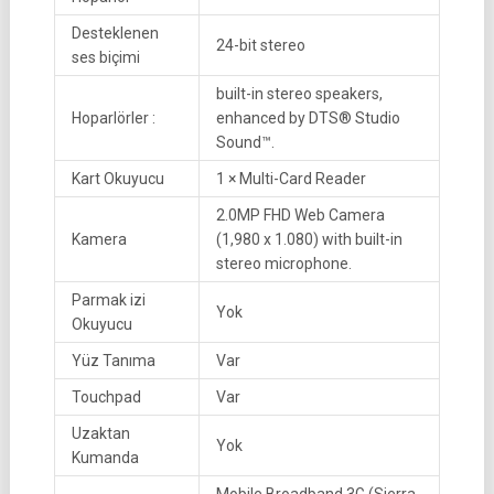
Desteklenen
24-bit stereo
ses biçimi
built-in stereo speakers,
Hoparlörler :
enhanced by DTS® Studio
Sound™.
Kart Okuyucu
1 × Multi-Card Reader
2.0MP FHD Web Camera
Kamera
(1,980 x 1.080) with built-in
stereo microphone.
Parmak izi
Yok
Okuyucu
Yüz Tanıma
Var
Touchpad
Var
Uzaktan
Yok
Kumanda