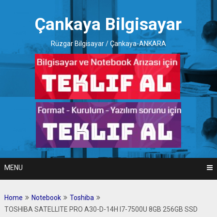
Skip
to
Çankaya Bilgisayar
content
Rüzgar Bilgisayar / Çankaya-ANKARA
MENU
Home
Notebook
Toshiba
TOSHIBA SATELLITE PRO A30-D-14H I7-7500U 8GB 256GB SSD