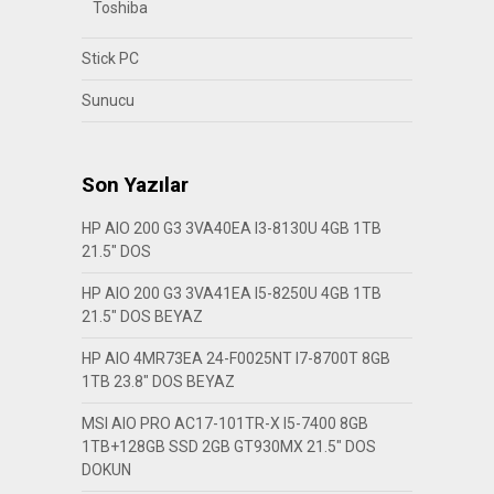
Toshiba
Stick PC
Sunucu
Son Yazılar
HP AIO 200 G3 3VA40EA I3-8130U 4GB 1TB
21.5″ DOS
HP AIO 200 G3 3VA41EA I5-8250U 4GB 1TB
21.5″ DOS BEYAZ
HP AIO 4MR73EA 24-F0025NT I7-8700T 8GB
1TB 23.8″ DOS BEYAZ
MSI AIO PRO AC17-101TR-X I5-7400 8GB
1TB+128GB SSD 2GB GT930MX 21.5″ DOS
DOKUN