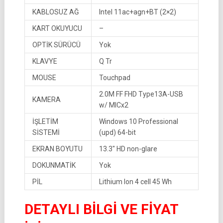
KABLOSUZ AĞ
Intel 11ac+agn+BT (2×2)
KART OKUYUCU
–
OPTİK SÜRÜCÜ
Yok
KLAVYE
Q Tr
MOUSE
Touchpad
2.0M FF FHD Type13A-USB
KAMERA
w/ MICx2
İŞLETİM
Windows 10 Professional
SİSTEMİ
(upd) 64-bit
EKRAN BOYUTU
13.3″ HD non-glare
DOKUNMATİK
Yok
PİL
Lithium Ion 4 cell 45 Wh
DETAYLI BİLGİ VE FİYAT