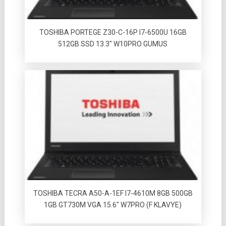
TOSHIBA PORTEGE Z30-C-16P I7-6500U 16GB
512GB SSD 13.3″ W10PRO GUMUS
TOSHIBA TECRA A50-A-1EF I7-4610M 8GB 500GB
1GB GT730M VGA 15.6″ W7PRO (F KLAVYE)