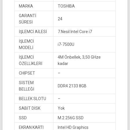
MARKA
TOSHIBA
GARANTİ
24
SÜRESİ
İŞLEMCİ AİLESİ
7.Nesil Intel Core i7
İŞLEMCİ
i7-7500U
MODELİ
İŞLEMCİ
4M Önbellek, 3,50 GHze
ÖZELLİKLERİ
kadar
CHIPSET
–
SİSTEM
DDR4 2133 8GB
BELLEĞİ
BELLEK SLOTU
–
SABİT DİSK
Yok
SSD
M.2 256G SSD
EKRAN KARTI
Intel HD Graphics