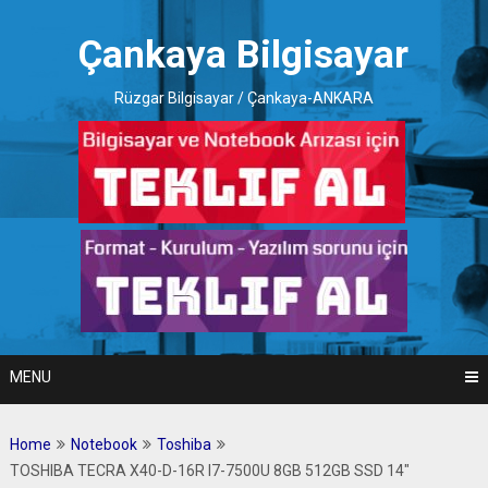
Skip
to
Çankaya Bilgisayar
content
Rüzgar Bilgisayar / Çankaya-ANKARA
MENU
Home
Notebook
Toshiba
TOSHIBA TECRA X40-D-16R I7-7500U 8GB 512GB SSD 14″