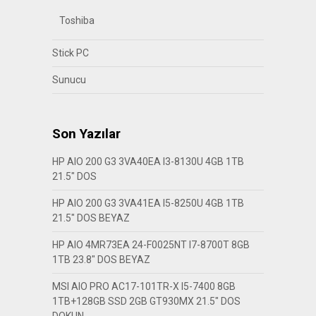
Toshiba
Stick PC
Sunucu
Son Yazılar
HP AIO 200 G3 3VA40EA I3-8130U 4GB 1TB
21.5″ DOS
HP AIO 200 G3 3VA41EA I5-8250U 4GB 1TB
21.5″ DOS BEYAZ
HP AIO 4MR73EA 24-F0025NT I7-8700T 8GB
1TB 23.8″ DOS BEYAZ
MSI AIO PRO AC17-101TR-X I5-7400 8GB
1TB+128GB SSD 2GB GT930MX 21.5″ DOS