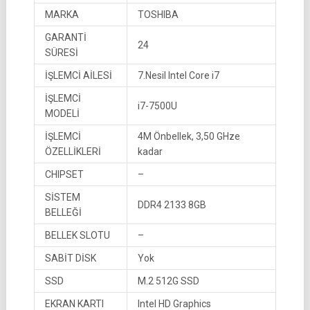
MARKA
TOSHIBA
GARANTİ
24
SÜRESİ
İŞLEMCİ AİLESİ
7.Nesil Intel Core i7
İŞLEMCİ
i7-7500U
MODELİ
İŞLEMCİ
4M Önbellek, 3,50 GHze
ÖZELLİKLERİ
kadar
CHIPSET
–
SİSTEM
DDR4 2133 8GB
BELLEĞİ
BELLEK SLOTU
–
SABİT DİSK
Yok
SSD
M.2 512G SSD
EKRAN KARTI
Intel HD Graphics