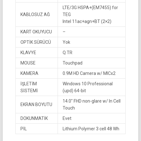
LTE/3G HSPA+(EM7455) for
KABLOSUZ AĞ
TEG
Intel 11ac+agn+BT (2×2)
KART OKUYUCU
–
OPTİK SÜRÜCÜ
Yok
KLAVYE
Q TR
MOUSE
Touchpad
KAMERA
0.9M HD Camera w/ MICx2
İŞLETİM
Windows 10 Professional
SİSTEMİ
(upd) 64-bit
14.0″ FHD non-glare w/ In Cell
EKRAN BOYUTU
Touch
DOKUNMATİK
Evet
PİL
Lithium Polymer 3 cell 48 Wh