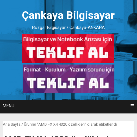
Skip
to
Çankaya Bilgisayar
content
Rüzgar Bilgisayar / Çankaya-ANKARA
MENU
Ana Sayfa
/ Ürünler “AMD FX X4 4320 özellikleri” olarak etiketlendi