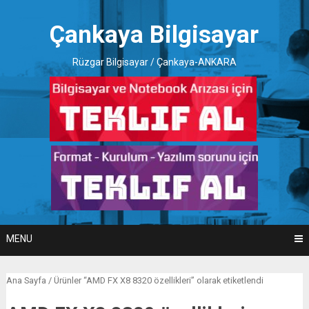
Skip
to
Çankaya Bilgisayar
content
Rüzgar Bilgisayar / Çankaya-ANKARA
MENU
Ana Sayfa
/ Ürünler “AMD FX X8 8320 özellikleri” olarak etiketlendi