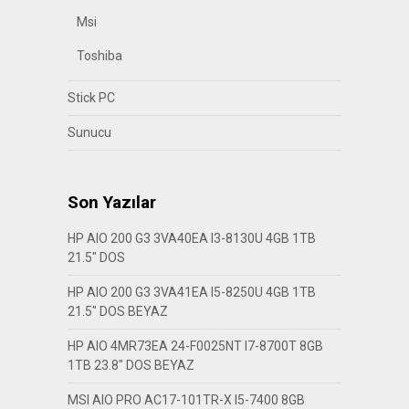
Msi
Toshiba
Stick PC
Sunucu
Son Yazılar
HP AIO 200 G3 3VA40EA I3-8130U 4GB 1TB
21.5″ DOS
HP AIO 200 G3 3VA41EA I5-8250U 4GB 1TB
21.5″ DOS BEYAZ
HP AIO 4MR73EA 24-F0025NT I7-8700T 8GB
1TB 23.8″ DOS BEYAZ
MSI AIO PRO AC17-101TR-X I5-7400 8GB