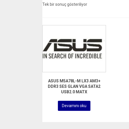
Tek bir sonuç gösteriliyor
ASUS M5A78L-M LX3 AM3+
DDR3 SES GLAN VGA SATA2
USB2.0 MATX
Devamını oku