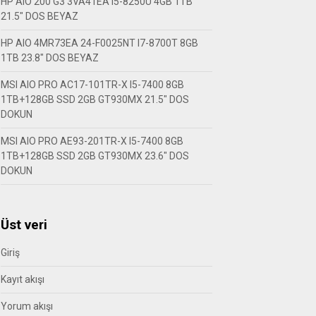
HP AIO 200 G3 3VA41EA I5-8250U 4GB 1TB
21.5″ DOS BEYAZ
HP AIO 4MR73EA 24-F0025NT I7-8700T 8GB
1TB 23.8″ DOS BEYAZ
MSI AIO PRO AC17-101TR-X I5-7400 8GB
1TB+128GB SSD 2GB GT930MX 21.5″ DOS
DOKUN
MSI AIO PRO AE93-201TR-X I5-7400 8GB
1TB+128GB SSD 2GB GT930MX 23.6″ DOS
DOKUN
Üst veri
Giriş
Kayıt akışı
Yorum akışı