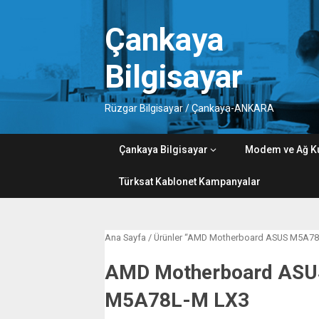
Skip
to
Çankaya
content
Bilgisayar
Rüzgar Bilgisayar / Çankaya-ANKARA
Çankaya Bilgisayar
Modem ve Ağ K
Türksat Kablonet Kampanyalar
Ana Sayfa
/ Ürünler “AMD Motherboard ASUS M5A78L
AMD Motherboard AS
M5A78L-M LX3