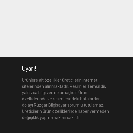
Uyarı!
Ürünlere ait özellikler üreticilerin internet
sitelerinden alınmaktadır. Resimler Temsilidir,
yalnızca bilgi verme amaçlıdır. Ürün
özelliklerinde ve resimlerindeki hatalardan
dolayı Rüzgar Bilgisayar sorumlu tutulamaz.
Üreticilerin ürün özelliklerinde haber vermeden
değişiklik yapma hakları saklıdır.