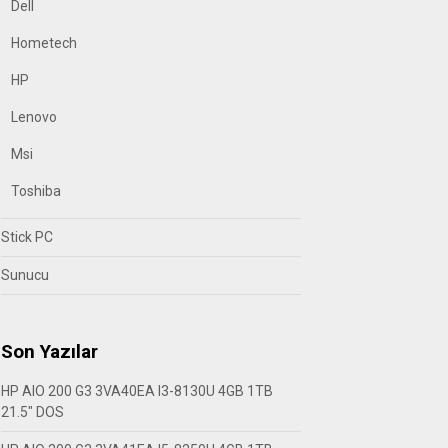
Dell
Hometech
HP
Lenovo
Msi
Toshiba
Stick PC
Sunucu
Son Yazılar
HP AIO 200 G3 3VA40EA I3-8130U 4GB 1TB
21.5″ DOS