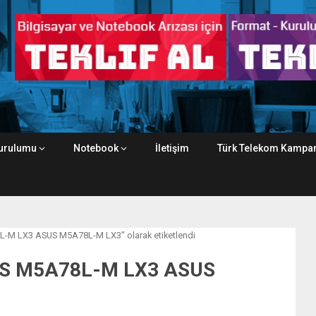
urulumu
Notebook
İletişim
Türk Telekom Kampan
-M LX3 ASUS M5A78L-M LX3” olarak etiketlendi
US M5A78L-M LX3 ASUS