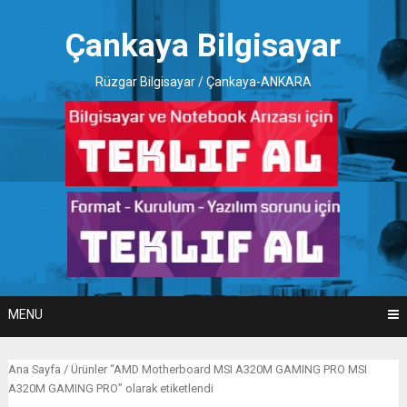
Skip
to
Çankaya Bilgisayar
content
Rüzgar Bilgisayar / Çankaya-ANKARA
MENU
Ana Sayfa
/ Ürünler “AMD Motherboard MSI A320M GAMING PRO MSI
A320M GAMING PRO” olarak etiketlendi