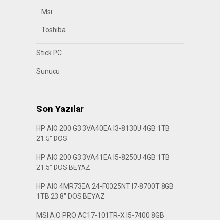
Msi
Toshiba
Stick PC
Sunucu
Son Yazılar
HP AIO 200 G3 3VA40EA I3-8130U 4GB 1TB
21.5″ DOS
HP AIO 200 G3 3VA41EA I5-8250U 4GB 1TB
21.5″ DOS BEYAZ
HP AIO 4MR73EA 24-F0025NT I7-8700T 8GB
1TB 23.8″ DOS BEYAZ
MSI AIO PRO AC17-101TR-X I5-7400 8GB