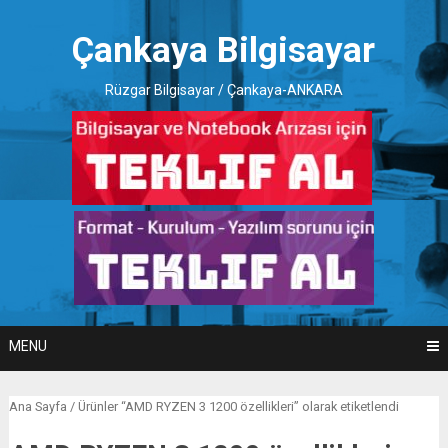
Skip
to
Çankaya Bilgisayar
content
Rüzgar Bilgisayar / Çankaya-ANKARA
MENU
Ana Sayfa
/ Ürünler “AMD RYZEN 3 1200 özellikleri” olarak etiketlendi