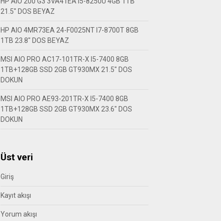
HP AIO 200 G3 3VA41EA I5-8250U 4GB 1TB
21.5″ DOS BEYAZ
HP AIO 4MR73EA 24-F0025NT I7-8700T 8GB
1TB 23.8″ DOS BEYAZ
MSI AIO PRO AC17-101TR-X I5-7400 8GB
1TB+128GB SSD 2GB GT930MX 21.5″ DOS
DOKUN
MSI AIO PRO AE93-201TR-X I5-7400 8GB
1TB+128GB SSD 2GB GT930MX 23.6″ DOS
DOKUN
Üst veri
Giriş
Kayıt akışı
Yorum akışı