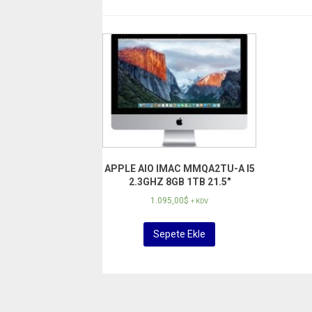
APPLE AIO IMAC MMQA2TU-A I5
2.3GHZ 8GB 1TB 21.5″
1.095,00
$
+ KDV
Sepete Ekle