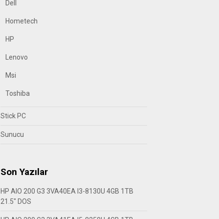
Dell
Hometech
HP
Lenovo
Msi
Toshiba
Stick PC
Sunucu
Son Yazılar
HP AIO 200 G3 3VA40EA I3-8130U 4GB 1TB
21.5″ DOS