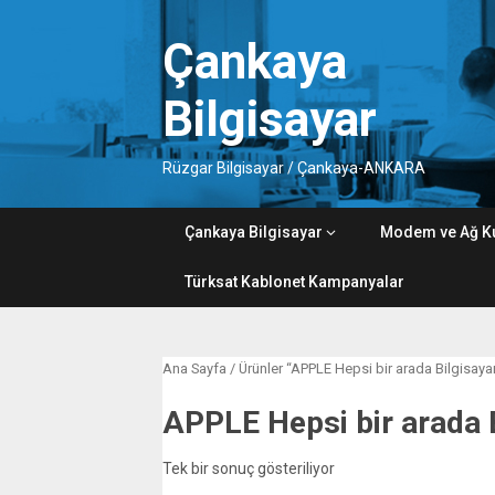
Skip
to
Çankaya
content
Bilgisayar
Rüzgar Bilgisayar / Çankaya-ANKARA
Çankaya Bilgisayar
Modem ve Ağ K
Türksat Kablonet Kampanyalar
Ana Sayfa
/ Ürünler “APPLE Hepsi bir arada Bilgisayar 
APPLE Hepsi bir arada B
Tek bir sonuç gösteriliyor