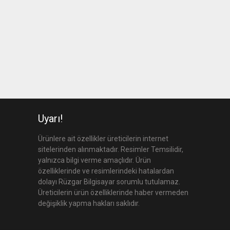
Uyarı!
Ürünlere ait özellikler üreticilerin internet
sitelerinden alınmaktadır. Resimler Temsilidir,
yalnızca bilgi verme amaçlıdır. Ürün
özelliklerinde ve resimlerindeki hatalardan
dolayı Rüzgar Bilgisayar sorumlu tutulamaz.
Üreticilerin ürün özelliklerinde haber vermeden
değişiklik yapma hakları saklıdır.