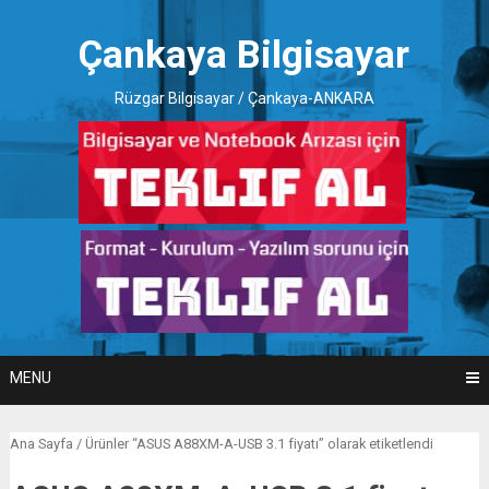
Skip
to
Çankaya Bilgisayar
content
Rüzgar Bilgisayar / Çankaya-ANKARA
MENU
Ana Sayfa
/ Ürünler “ASUS A88XM-A-USB 3.1 fiyatı” olarak etiketlendi