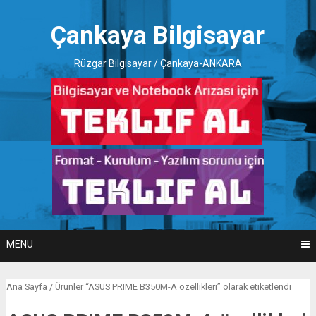
Skip
to
Çankaya Bilgisayar
content
Rüzgar Bilgisayar / Çankaya-ANKARA
MENU
Ana Sayfa
/ Ürünler “ASUS PRIME B350M-A özellikleri” olarak etiketlendi